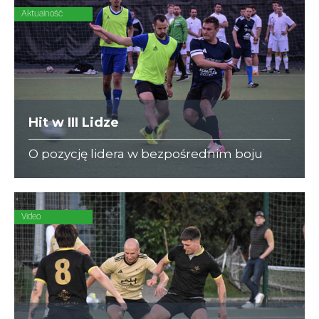
Aktualność
Hit w III Lidze
O pozycję lidera w bezpośrednim boju
powalczą Kimberly-Clark i futbolpolisy.pl.
Video