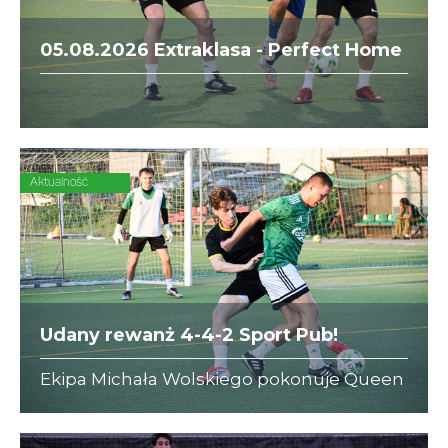
05.08.2026 Extraklasa - Perfect Home
Heral vs. Rafis
Aktualność
Udany rewanż 4-4-2 Sport Pub!
Ekipa Michała Wolskiego pokonuje Queen
Bee (5:3) i wskakuje na najniższy stopień
podium Extraklasy!