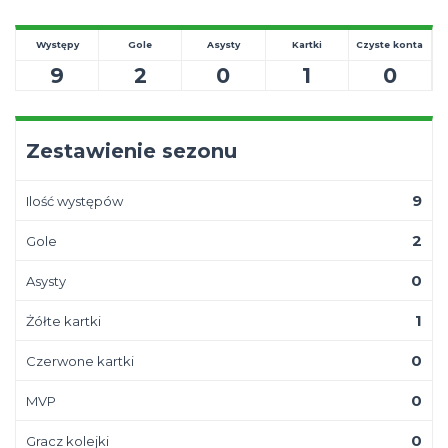
Występy
Gole
Asysty
Kartki
Czyste konta
9
2
0
1
0
Zestawienie sezonu
9
Ilość występów
2
Gole
0
Asysty
1
Żółte kartki
0
Czerwone kartki
0
MVP
0
Gracz kolejki