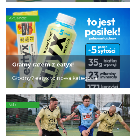
się ubezpieczeniami dla piłkarzy-
amatorów.
Aktualność
Gramy razem z eatyx!
Głodny? eatyx to nowa kategoria
Hyperfood®, czyli pełnowartościowych
posiłków w różnych postaciach,
mogących zastąpić dowolne danie w
ciągu dnia
Video