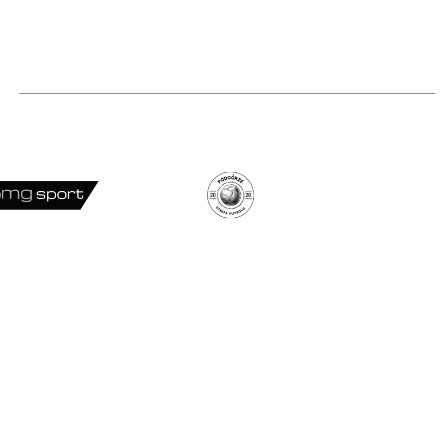
OFERTA
Rozgrywki piłkarskie
Organizacja turniejów
Zakup sprzętu sportowego
Y ROZGRYWEK