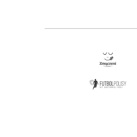
KONTAKT
Biznes Liga
Godz otwarcia: pon-pt 8-16
ul. Wałowa 11/3 (I piętro)
30-704 Kraków