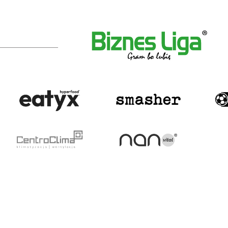
PIŁKA NOŻNA
O NAS
Aktualności
Kim jesteśmy
Terminarz
Zaufali nam
Tabela
Obiekty
Drużyny
Obsługa rozgrywek
PARTNERZ