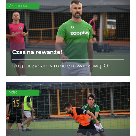
Aktualność
Czas na rewanże!
Rozpoczynamy rundę rewanżową! O
bezcenne zwycięstwo w II Lidze A
powalczą dwaj beniaminkowie - zooplus i
KPFiG.
Video