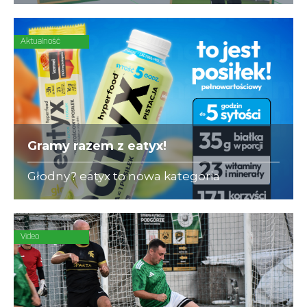
się ubezpieczeniami dla piłkarzy-
amatorów.
Aktualność
Gramy razem z eatyx!
Głodny? eatyx to nowa kategoria
Hyperfood®, czyli pełnowartościowych
posiłków w różnych postaciach,
mogących zastąpić dowolne danie w
ciągu dnia
Video