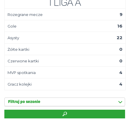
I Liga A
9
Rozegrane mecze
16
Gole
22
Asysty
0
Żółte kartki
0
Czerwone kartki
4
MVP spotkania
4
Gracz kolejki
Filtruj po sezonie