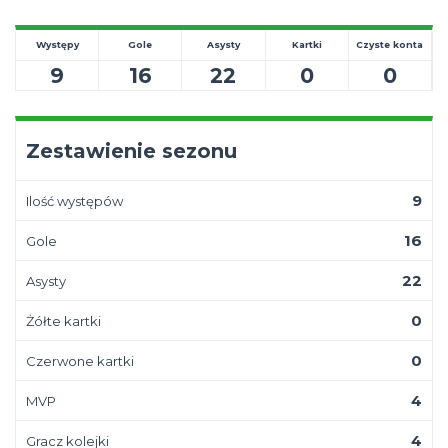
Występy
Gole
Asysty
Kartki
Czyste konta
9
16
22
0
0
Zestawienie sezonu
9
Ilość występów
16
Gole
22
Asysty
0
Żółte kartki
0
Czerwone kartki
4
MVP
4
Gracz kolejki