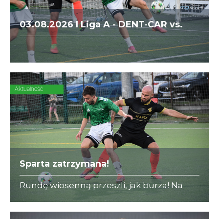
03.08.2026 I Liga A - DENT-CAR vs.
Sparta
Aktualność
Sparta zatrzymana!
Rundę wiosenną przeszli, jak burza! Na
początku rewanżów serię lidera przerywa
DENT-CAR (12:2)!