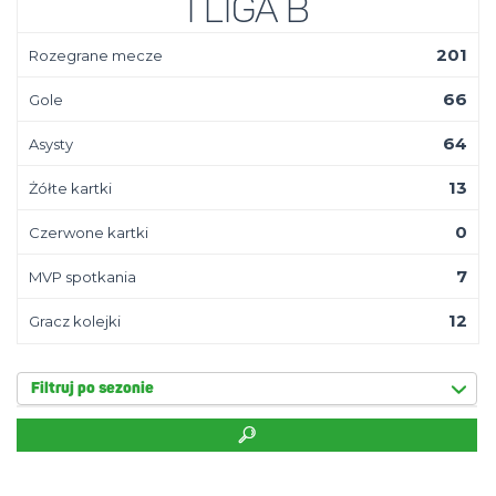
I Liga B
201
Rozegrane mecze
66
Gole
64
Asysty
13
Żółte kartki
0
Czerwone kartki
7
MVP spotkania
12
Gracz kolejki
Filtruj po sezonie