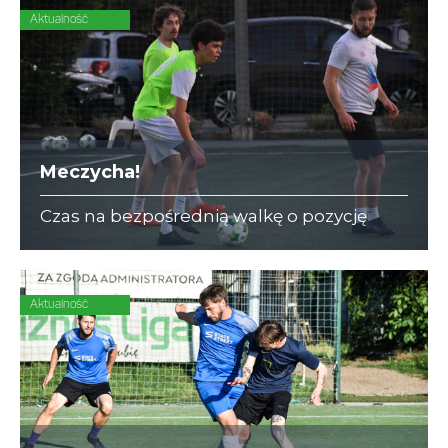
Aktualność
Meczycha!
Czas na bezpośrednią walkę o pozycję
lidera w I Lidze A i III Lidze C. Naprzeciw
siebie stają Dedax z DIAMOND i ZAJC
Akcesoria z Korporatami.
Aktualność