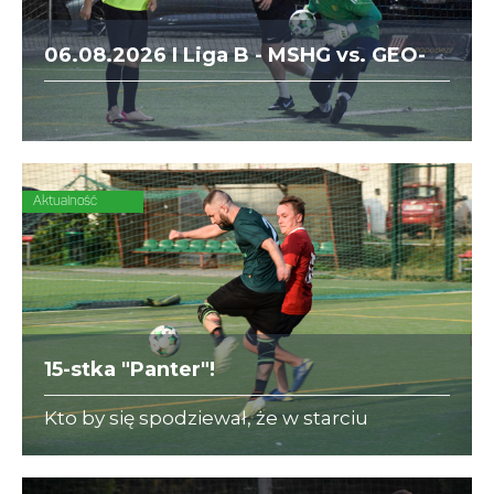
06.08.2026 I Liga B - MSHG vs. GEO-
ZENIT/Smasher
Aktualność
15-stka "Panter"!
Kto by się spodziewał, że w starciu
WEBCON - Greencell padnie aż
siedemnaście bramek, a piętnaście z nich
zdobędą "Pantery"?!