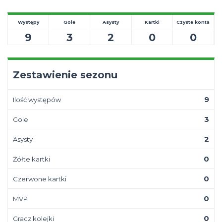
Występy
Gole
Asysty
Kartki
Czyste konta
9
3
2
0
0
Zestawienie sezonu
9
Ilość występów
3
Gole
2
Asysty
0
Żółte kartki
0
Czerwone kartki
0
MVP
0
Gracz kolejki