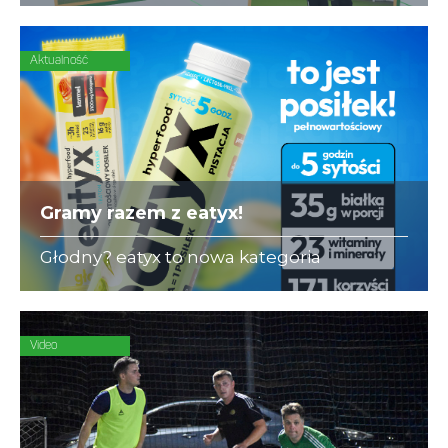
się ubezpieczeniami dla piłkarzy-
amatorów.
Aktualność
Gramy razem z eatyx!
Głodny? eatyx to nowa kategoria
Hyperfood®, czyli pełnowartościowych
posiłków w różnych postaciach,
mogących zastąpić dowolne danie w
ciągu dnia
Video