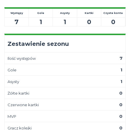
Występy
Gole
Asysty
Kartki
Czyste konta
7
1
1
0
0
Zestawienie sezonu
7
Ilość występów
1
Gole
1
Asysty
0
Żółte kartki
0
Czerwone kartki
0
MVP
0
Gracz kolejki