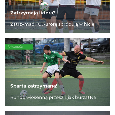
Zatrzymają lidera?
Zatrzymać FC Aurorę spróbują w hicie
kolejki rozpędzeni zawodnicy GT
Air&Ocean.
Aktualność
Sparta zatrzymana!
Rundę wiosenną przeszli, jak burza! Na
początku rewanżów serię lidera przerywa
DENT-CAR (12:2)!