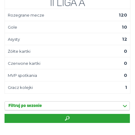
II Liga A
120
Rozegrane mecze
10
Gole
12
Asysty
0
Żółte kartki
0
Czerwone kartki
0
MVP spotkania
1
Gracz kolejki
Filtruj po sezonie