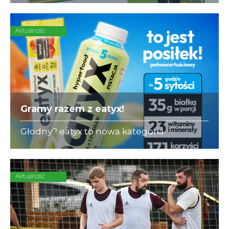
się ubezpieczeniami dla piłkarzy-
amatorów.
Aktualność
Gramy razem z eatyx!
Głodny? eatyx to nowa kategoria
Hyperfood®, czyli pełnowartościowych
posiłków w różnych postaciach,
mogących zastąpić dowolne danie w
ciągu dnia
Aktualność