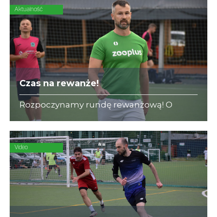
Aktualność
Czas na rewanże!
Rozpoczynamy rundę rewanżową! O
bezcenne zwycięstwo w II Lidze A
powalczą dwaj beniaminkowie - zooplus i
KPFiG.
Video