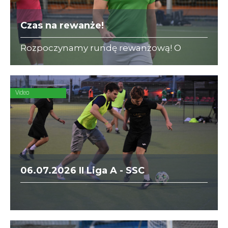
Czas na rewanże!
Rozpoczynamy rundę rewanżową! O
bezcenne zwycięstwo w II Lidze A
powalczą dwaj beniaminkowie - zooplus i
KPFiG.
Video
06.07.2026 II Liga A - SSC
Internazionale vs. Gravier