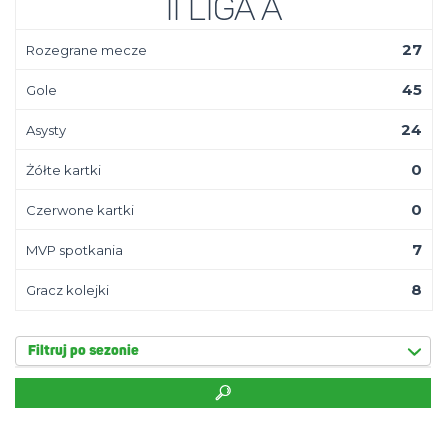
II Liga A
27
Rozegrane mecze
45
Gole
24
Asysty
0
Żółte kartki
0
Czerwone kartki
7
MVP spotkania
8
Gracz kolejki
Filtruj po sezonie