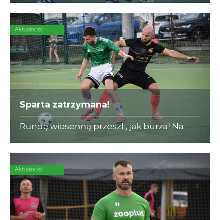
Aktualność
Sparta zatrzymana!
Rundę wiosenną przeszli, jak burza! Na
początku rewanżów serię lidera przerywa
DENT-CAR (12:2)!
Aktualność