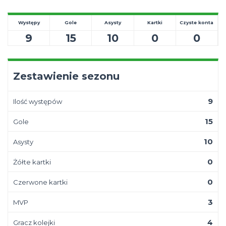
Występy
Gole
Asysty
Kartki
Czyste konta
9
15
10
0
0
Zestawienie sezonu
9
Ilość występów
15
Gole
10
Asysty
0
Żółte kartki
0
Czerwone kartki
3
MVP
4
Gracz kolejki