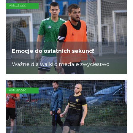
Aktualność
Emocje do ostatnich sekund!
Ważne dla walki o medale zwycięstwo
odnotował INTER-STAL, który zdobył
decydującego gola w ostatniej akcji
meczu.
Aktualność