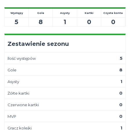
Występy
Gole
Asysty
Kartki
Czyste konta
5
8
1
0
0
Zestawienie sezonu
5
Ilość występów
8
Gole
1
Asysty
0
Żółte kartki
0
Czerwone kartki
0
MVP
1
Gracz kolejki