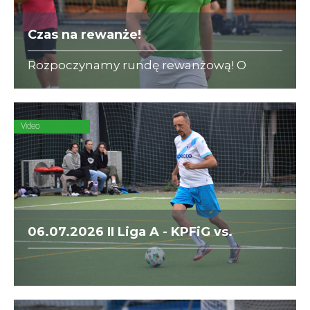
Czas na rewanże!
Rozpoczynamy rundę rewanżową! O
bezcenne zwycięstwo w II Lidze A
powalczą dwaj beniaminkowie - zooplus i
KPFiG.
Video
06.07.2026 II Liga A - KPFiG vs.
Especto