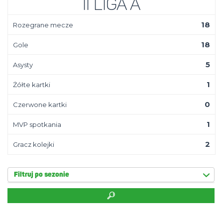
II Liga A
18
Rozegrane mecze
18
Gole
5
Asysty
1
Żółte kartki
0
Czerwone kartki
1
MVP spotkania
2
Gracz kolejki
Filtruj po sezonie