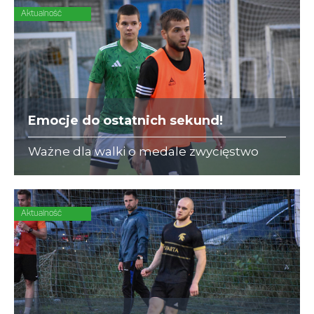
Aktualność
Emocje do ostatnich sekund!
Ważne dla walki o medale zwycięstwo
odnotował INTER-STAL, który zdobył
decydującego gola w ostatniej akcji
meczu.
Aktualność