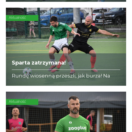
Aktualność
Sparta zatrzymana!
Rundę wiosenną przeszli, jak burza! Na
początku rewanżów serię lidera przerywa
DENT-CAR (12:2)!
Aktualność