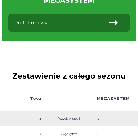
MEGASYSTEM
Profil firmowy
Zestawienie z całego sezonu
Teva
MEGASYSTEM
Pozycja w tabeli
5
10
Zwycięstwa
5
1