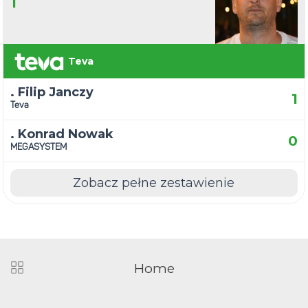
1
Teva
. Filip Janczy
1
Teva
. Konrad Nowak
0
MEGASYSTEM
Zobacz pełne zestawienie
Home