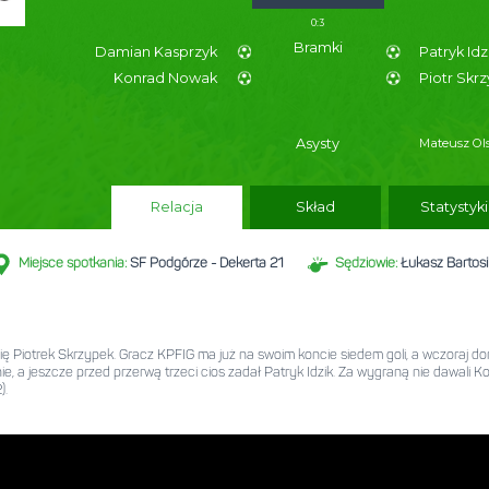
MEGASYSTEM
Damian Kasprzyk
Konrad Nowak
Relacja
Miejsce spotkania:
SF Podgórze - Dekerta 21