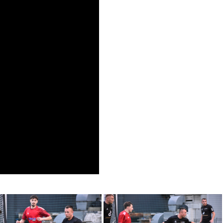
koncie siedem goli, a wczoraj dorzucił kolejne trzy! Zapowiada si
Patryk Idzik. Za wygraną nie dawali Konrad Nowak i Damian Kasprzy