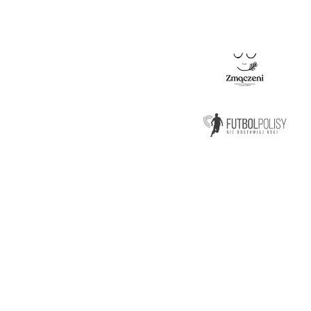
ZMONTUJ FIRMOWY SKŁ
I ZACZNIJ SWOJĄ PIŁK
W BIZNES LIDZE!
KONTAKT
Biznes Liga
Godz otwarcia: pon-pt 8-16
ul. Wałowa 11/3 (I piętro)
30-704 Kraków