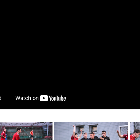
mpanii znajduje się Piotrek Skrzypek. Gracz KPFIG ma już na swoim 
ustawił to spotkanie, a jeszcze przed przerwą trzeci cios zadał 
c hat-tricka (4:2).