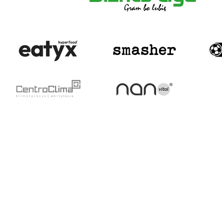
AD
ARSKĄ PRZYGODĘ
PIŁKA NOŻNA
O NAS
Aktualności
Kim jesteśmy
Terminarz
Zaufali nam
Tabela
Obiekty
Drużyny
Obsługa rozgrywek