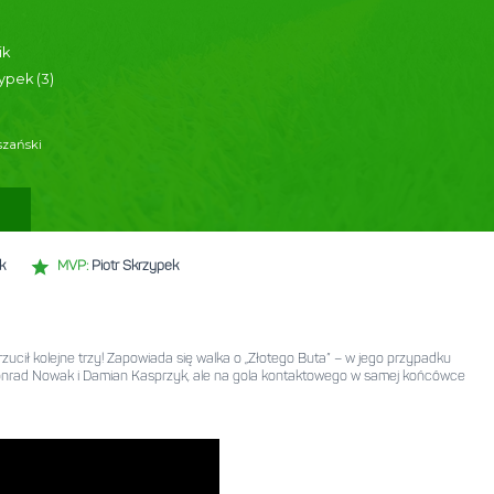
2:4
KPFiG
0:3
Bramki
Patryk Idzik
Piotr Skrzypek (3)
Asysty
Mateusz Olszański
Skład
Statystyki
Sędziowie:
Łukasz Bartosik
MVP:
Piotr Skrzypek