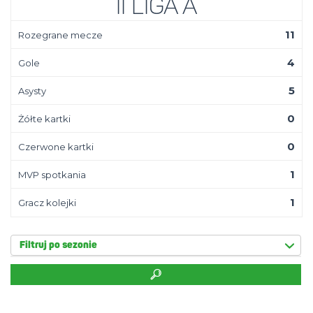
II Liga A
11
Rozegrane mecze
4
Gole
5
Asysty
0
Żółte kartki
0
Czerwone kartki
1
MVP spotkania
1
Gracz kolejki
Filtruj po sezonie