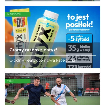
się ubezpieczeniami dla piłkarzy-
amatorów.
Aktualność
Gramy razem z eatyx!
Głodny? eatyx to nowa kategoria
Hyperfood®, czyli pełnowartościowych
posiłków w różnych postaciach,
mogących zastąpić dowolne danie w
ciągu dnia
Video