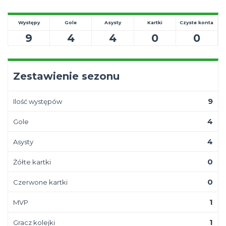
Występy
Gole
Asysty
Kartki
Czyste konta
9
4
4
0
0
Zestawienie sezonu
9
Ilość występów
4
Gole
4
Asysty
0
Żółte kartki
0
Czerwone kartki
1
MVP
1
Gracz kolejki