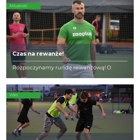
Aktualność
Czas na rewanże!
Rozpoczynamy rundę rewanżową! O
bezcenne zwycięstwo w II Lidze A
powalczą dwaj beniaminkowie - zooplus i
KPFiG.
Video