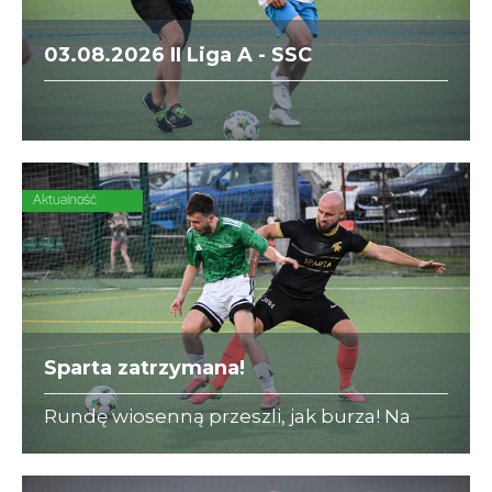
03.08.2026 II Liga A - SSC
Internazionale vs. Especto
Aktualność
Sparta zatrzymana!
Rundę wiosenną przeszli, jak burza! Na
początku rewanżów serię lidera przerywa
DENT-CAR (12:2)!