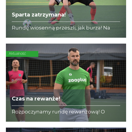
Sparta zatrzymana!
Rundę wiosenną przeszli, jak burza! Na
początku rewanżów serię lidera przerywa
DENT-CAR (12:2)!
Aktualność
Czas na rewanże!
Rozpoczynamy rundę rewanżową! O
bezcenne zwycięstwo w II Lidze A
powalczą dwaj beniaminkowie - zooplus i
KPFiG.