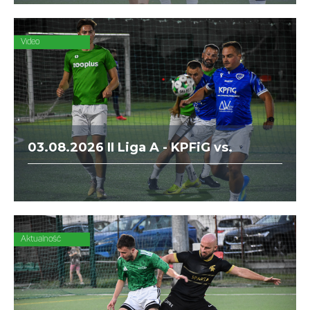
Air&Ocean.
Video
03.08.2026 II Liga A - KPFiG vs.
zooplus
Aktualność