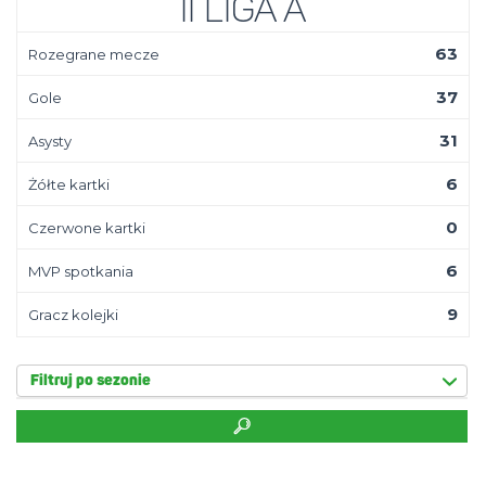
II Liga A
63
Rozegrane mecze
37
Gole
31
Asysty
6
Żółte kartki
0
Czerwone kartki
6
MVP spotkania
9
Gracz kolejki
Filtruj po sezonie