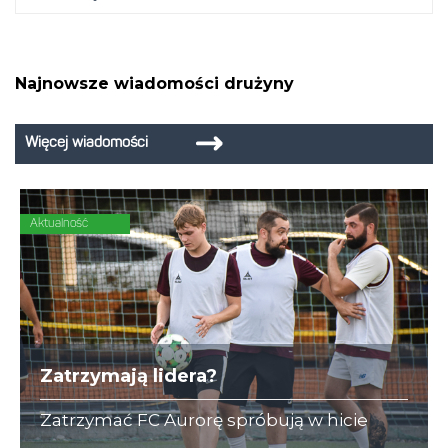
Najnowsze wiadomości drużyny
Więcej wiadomości
Aktualność
Zatrzymają lidera?
Zatrzymać FC Aurorę spróbują w hicie
kolejki rozpędzeni zawodnicy GT