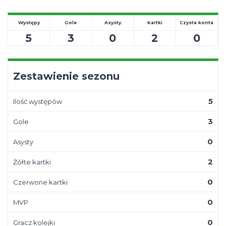
Występy
Gole
Asysty
Kartki
Czyste konta
5
3
0
2
0
Zestawienie sezonu
5
Ilość występów
3
Gole
0
Asysty
2
Żółte kartki
0
Czerwone kartki
0
MVP
0
Gracz kolejki