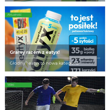
się ubezpieczeniami dla piłkarzy-
amatorów.
Aktualność
Gramy razem z eatyx!
Głodny? eatyx to nowa kategoria
Hyperfood®, czyli pełnowartościowych
posiłków w różnych postaciach,
mogących zastąpić dowolne danie w
ciągu dnia
Video