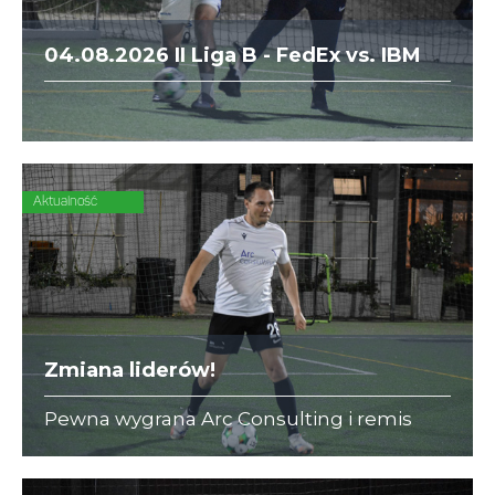
04.08.2026 II Liga B - FedEx vs. IBM
SWG
Aktualność
Zmiana liderów!
Pewna wygrana Arc Consulting i remis
KRK Lions sprawiły, że drużyny te zostały
nowymi liderami w swoich ligach.