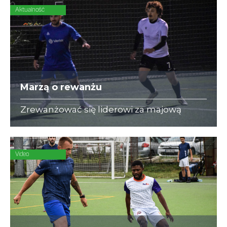
Aktualność
Marzą o rewanżu
Zrewanżować się liderowi za majową
porażkę (1:6) spróbują w hicie zawodnicy
Arc Consulting.
Video