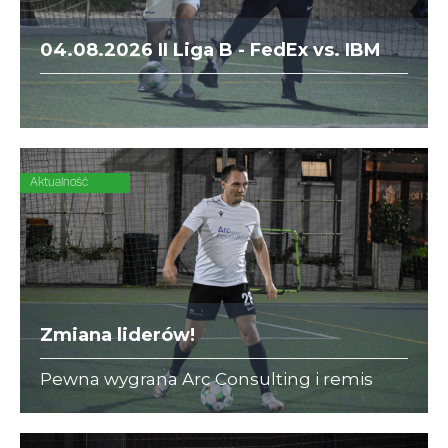
04.08.2026 II Liga B - FedEx vs. IBM
SWG
Aktualność
Zmiana liderów!
Pewna wygrana Arc Consulting i remis
KRK Lions sprawiły, że drużyny te zostały
nowymi liderami w swoich ligach.