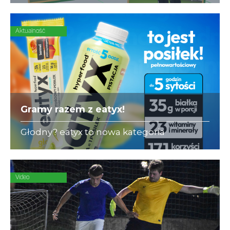
się ubezpieczeniami dla piłkarzy-
amatorów.
Aktualność
Gramy razem z eatyx!
Głodny? eatyx to nowa kategoria
Hyperfood®, czyli pełnowartościowych
posiłków w różnych postaciach,
mogących zastąpić dowolne danie w
ciągu dnia
Video