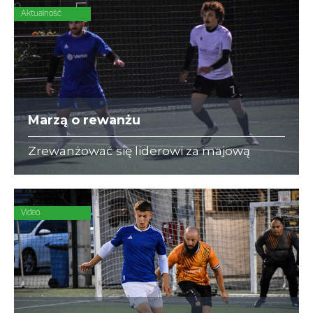
Aktualność
Marzą o rewanżu
Zrewanżować się liderowi za majową
porażkę (1:6) spróbują w hicie zawodnicy
Arc Consulting.
Video