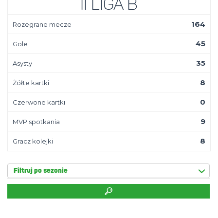
II Liga B
164
Rozegrane mecze
45
Gole
35
Asysty
8
Żółte kartki
0
Czerwone kartki
9
MVP spotkania
8
Gracz kolejki
Filtruj po sezonie