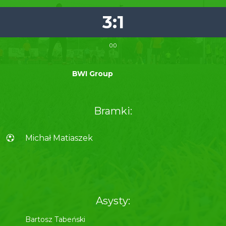
3:1
0:0
BWI Group
Bramki:
Michał Matiaszek
Asysty:
Bartosz Tabeński