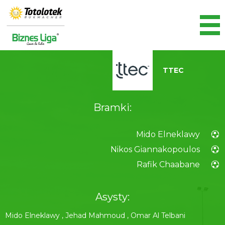
TTEC
Bramki:
Mido Elneklawy
Nikos Giannakopoulos
Rafik Chaabane
Asysty:
Mido Elneklawy
,
Jehad Mahmoud
,
Omar Al Telbani