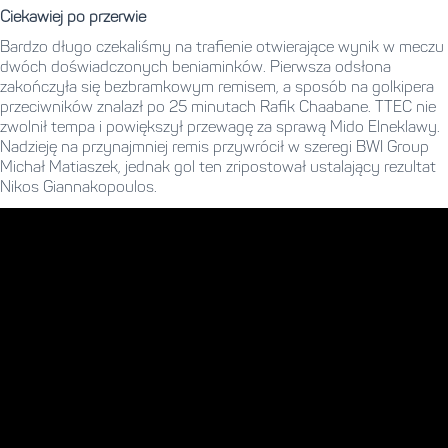
Ciekawiej po przerwie
Bardzo długo czekaliśmy na trafienie otwierające wynik w meczu
dwóch doświadczonych beniaminków. Pierwsza odsłona
zakończyła się bezbramkowym remisem, a sposób na golkipera
przeciwników znalazł po 25 minutach Rafik Chaabane. TTEC nie
zwolnił tempa i powiększył przewagę za sprawą Mido Elneklawy.
Nadzieję na przynajmniej remis przywrócił w szeregi BWI Group
Michał Matiaszek, jednak gol ten zripostował ustalający rezultat
Nikos Giannakopoulos.