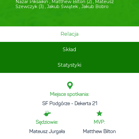
Nazar Piksaikin
,
Matthew Bilton (2)
,
Mateusz
Szewczyk (3)
,
Jakub Świątek
,
Jakub Bobro
Relacja
Skład
Statystyki
Miejsce spotkania:
SF Podgórze - Dekerta 21
Sędziowie:
MVP:
Mateusz Jurgała
Matthew Bilton