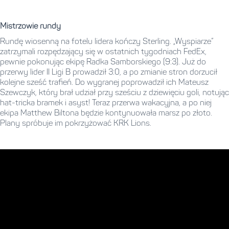
Mistrzowie rundy
Rundę wiosenną na fotelu lidera kończy Sterling. „Wyspiarze”
zatrzymali rozpędzający się w ostatnich tygodniach FedEx,
pewnie pokonując ekipę Radka Samborskiego (9:3). Już do
przerwy lider II Ligi B prowadził 3:0, a po zmianie stron dorzucił
kolejne sześć trafień. Do wygranej poprowadził ich Mateusz
Szewczyk, który brał udział przy sześciu z dziewięciu goli, notując
hat-tricka bramek i asyst! Teraz przerwa wakacyjna, a po niej
ekipa Matthew Biltona będzie kontynuowała marsz po złoto.
Plany spróbuje im pokrzyżować KRK Lions.