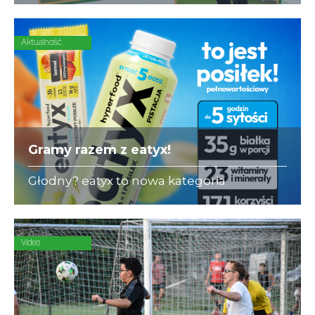
się ubezpieczeniami dla piłkarzy-
amatorów.
Aktualność
Gramy razem z eatyx!
Głodny? eatyx to nowa kategoria
Hyperfood®, czyli pełnowartościowych
posiłków w różnych postaciach,
mogących zastąpić dowolne danie w
ciągu dnia
Video