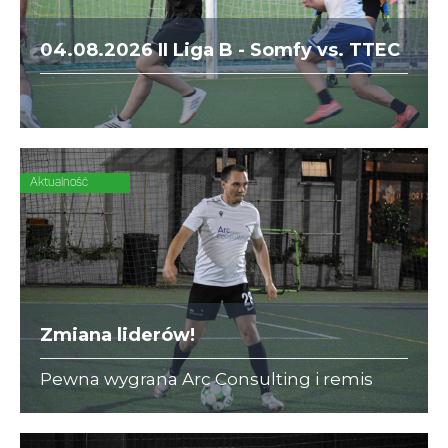
04.08.2026 II Liga B - Somfy vs. TTEC
Aktualność
Zmiana liderów!
Pewna wygrana Arc Consulting i remis
KRK Lions sprawiły, że drużyny te zostały
nowymi liderami w swoich ligach.