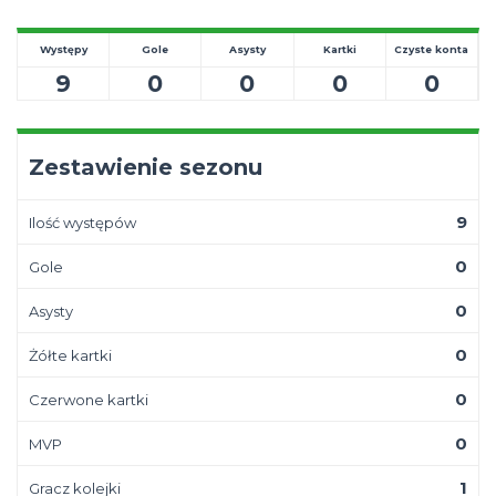
Występy
Gole
Asysty
Kartki
Czyste konta
9
0
0
0
0
Zestawienie sezonu
9
Ilość występów
0
Gole
0
Asysty
0
Żółte kartki
0
Czerwone kartki
0
MVP
1
Gracz kolejki