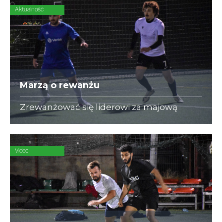
Aktualność
Marzą o rewanżu
Zrewanżować się liderowi za majową
porażkę (1:6) spróbują w hicie zawodnicy
Arc Consulting.
Video