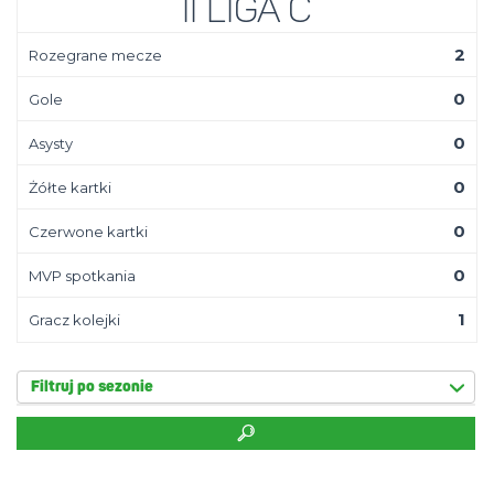
II Liga C
2
Rozegrane mecze
0
Gole
0
Asysty
0
Żółte kartki
0
Czerwone kartki
0
MVP spotkania
1
Gracz kolejki
Filtruj po sezonie