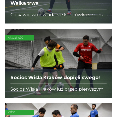
Walka trwa
Ciekawie zapowiada się końcówka sezonu
w II Lidze C. O mistrzostwo walczą E-
REMONTY, które jeśli pokonają dwukrotnie
Stawy Zjednoczone wyprzedzą RMF MAXX.
Aktualność
Socios Wisła Kraków dopięli swego!
Socios Wisła Kraków już przed pierwszym
gwizdkiem sędziego miała zapewniony
tytuł. Nie przeszkodziło to w pokonaniu
GRID Dynamics
Video