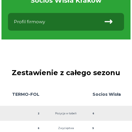
Socios Wisła Kraków
Profil firmowy
Zestawienie z całego sezonu
TERMO-FOL
Socios Wisła
Pozycja w tabeli
2
6
Kraków
Zwycięstwa
6
5