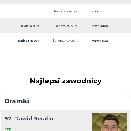
Najwyższy remis
2:2 - GBC
Najlepszy strzelec
Dawid Serafin
Piotr Sarota
Najlepszy asystent
Dariusz Nowak
Marcin Łącz
Najlepsi zawodnicy
Bramki
97. Dawid Serafin
17