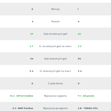
Remisy
0
1
Porażki
4
4
Ilość strzelonych goli
47
33
Śr. strzelonych goli na mecz
4.7
3.3
Ilość straconych goli
34
34
Śr. straconych goli na mecz
3.4
3.4
Czyste konta
0
0
Najwyższa wygrana
10:2 - MPGO Kraków
7:1 - Zmączeni
Najwyższa przegrana
3:4 - BNP Paribas
2:8 - TERMO-FOL