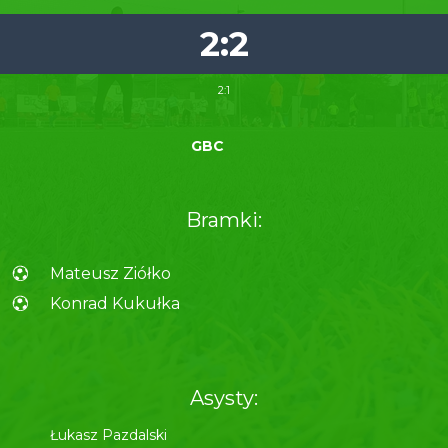
2:2
2:1
GBC
Bramki:
Mateusz Ziółko
Konrad Kukułka
Asysty:
Łukasz Pazdalski