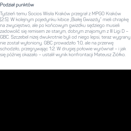
Podział punktów
Tydzień temu Socios Wisła Kraków przegrał z MPGO Kraków
(2:5). W kolejnym pojedynku kibice „Białej Gwiazdy” mieli chrapkę
na zwycięstwo, ale po końcowym gwizdku sędziego musieli
zadowolić się remisem ze starym, dobrym znajomym z III Ligi D –
GBC. Szczebel niżej dwukrotnie byli od niego lepsi, teraz wygrany
nie został wyłoniony. GBC prowadziło 1:0, ale na przerwę
schodziło, przegrywając 1:2. W drugiej połowie wyrównał – i jak
się później okazało – ustalił wynik konfrontacji Mateusz Ziółko.