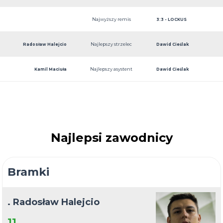
Najwyższy remis
3:3 - LOCKUS
Najlepszy strzelec
Radosław Halejcio
Dawid Cieślak
Najlepszy asystent
Kamil Maciuła
Dawid Cieślak
Najlepsi zawodnicy
Bramki
. Radosław Halejcio
11