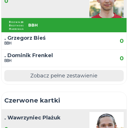
0
BBH
. Grzegorz Bieś
0
BBH
. Dominik Frenkel
0
BBH
Zobacz pełne zestawienie
Czerwone kartki
. Wawrzyniec Plażuk