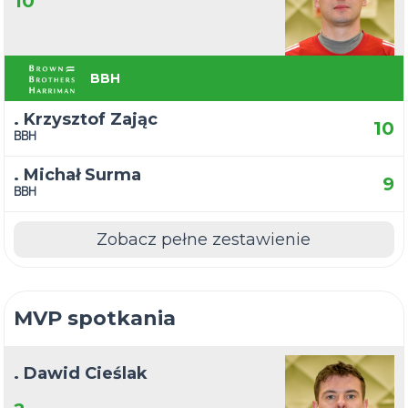
10
BBH
. Krzysztof Zając
10
BBH
. Michał Surma
9
BBH
Zobacz pełne zestawienie
MVP spotkania
. Dawid Cieślak