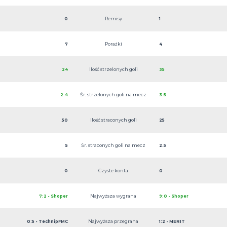
Remisy
0
1
Porażki
7
4
Ilość strzelonych goli
24
35
Śr. strzelonych goli na mecz
2.4
3.5
Ilość straconych goli
50
25
Śr. straconych goli na mecz
5
2.5
Czyste konta
0
0
Najwyższa wygrana
7:2 - Shoper
9:0 - Shoper
Najwyższa przegrana
0:5 - TechnipFMC
1:2 - MERIT