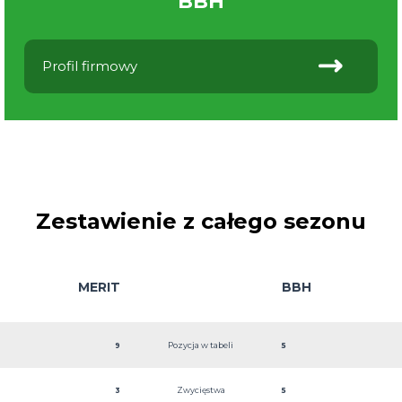
BBH
Profil firmowy
Zestawienie z całego sezonu
MERIT
BBH
Pozycja w tabeli
9
5
Zwycięstwa
3
5