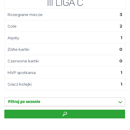
III Liga C
3
Rozegrane mecze
2
Gole
1
Asysty
0
Żółte kartki
0
Czerwone kartki
1
MVP spotkania
1
Gracz kolejki
Filtruj po sezonie