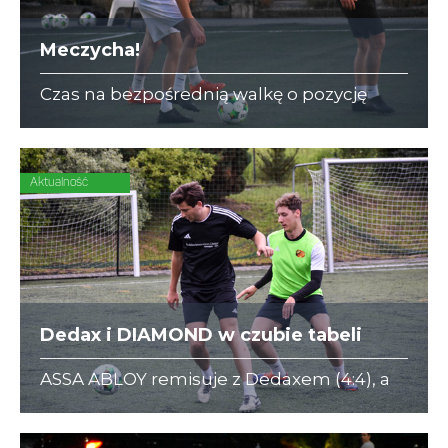
Meczycha!
Czas na bezpośrednią walkę o pozycję
lidera w I Lidze A i III Lidze C. Naprzeciw
siebie stają Dedax z DIAMOND i ZAJC
Akcesoria z Korporatami.
Aktualność
Dedax i DIAMOND w czubie tabeli
ASSA ABLOY remisuje z Dedaxem (4:4), a
DIAMOND nieznacznie pokonuje Forty
Kleparz (2:1)