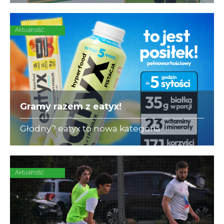
się ubezpieczeniami dla piłkarzy-
amatorów.
Aktualność
Gramy razem z eatyx!
Głodny? eatyx to nowa kategoria
Hyperfood®, czyli pełnowartościowych
posiłków w różnych postaciach,
mogących zastąpić dowolne danie w
ciągu dnia
Aktualność