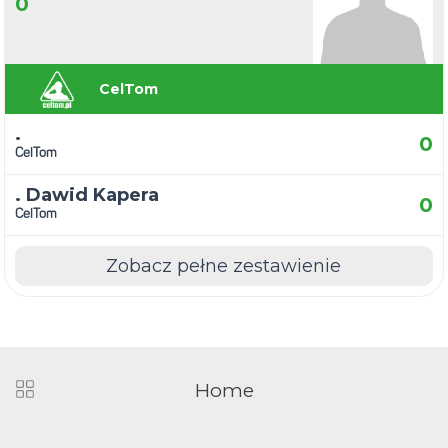
0
CelTom
.
0
CelTom
. Dawid Kapera
0
CelTom
Zobacz pełne zestawienie
Home