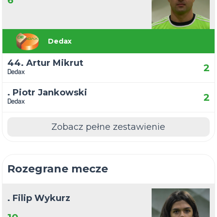
6
Dedax
44. Artur Mikrut
2
Dedax
. Piotr Jankowski
2
Dedax
Zobacz pełne zestawienie
Rozegrane mecze
. Filip Wykurz