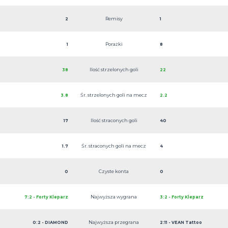
Remisy
2
1
Porażki
1
8
Ilość strzelonych goli
38
22
Śr. strzelonych goli na mecz
3.8
2.2
Ilość straconych goli
17
40
Śr. straconych goli na mecz
1.7
4
Czyste konta
0
0
Najwyższa wygrana
7:2 - Forty Kleparz
3:2 - Forty Kleparz
Najwyższa przegrana
0:2 - DIAMOND
2:11 - VEAN Tattoo