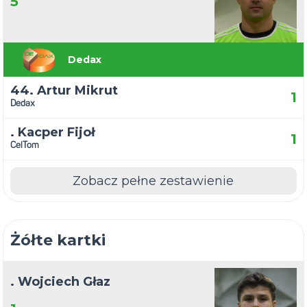
5
Dedax
44. Artur Mikrut
1
Dedax
. Kacper Fijoł
1
CelTom
Zobacz pełne zestawienie
Żółte kartki
. Wojciech Głaz