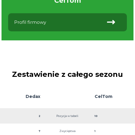
CelTom
Profil firmowy
Zestawienie z całego sezonu
Dedax
CelTom
Pozycja w tabeli
2
10
Zwycięstwa
7
1