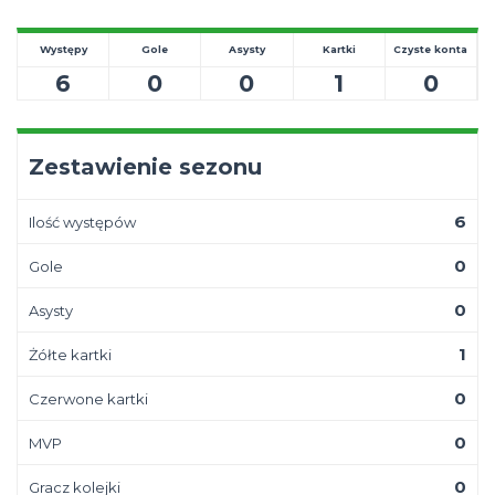
Występy
Gole
Asysty
Kartki
Czyste konta
6
0
0
1
0
Zestawienie sezonu
6
Ilość występów
0
Gole
0
Asysty
1
Żółte kartki
0
Czerwone kartki
0
MVP
0
Gracz kolejki