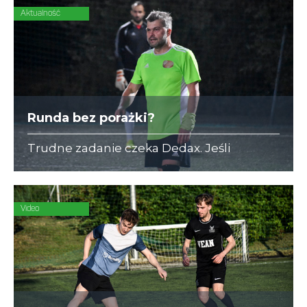
Aktualność
Runda bez porażki?
Trudne zadanie czeka Dedax. Jeśli
"Seledynowi" chcą zakończyć rundę bez
porażki muszą pokonać ASSA ABLOY.
Video