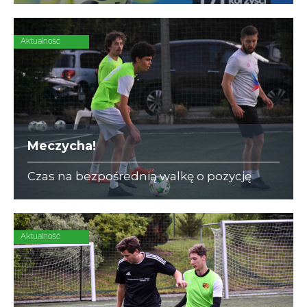
posiłków w różnych postaciach,
mogących zastąpić dowolne danie w
ciągu dnia
Aktualność
Meczycha!
Czas na bezpośrednią walkę o pozycję
lidera w I Lidze A i III Lidze C. Naprzeciw
siebie stają Dedax z DIAMOND i ZAJC
Akcesoria z Korporatami.
Aktualność