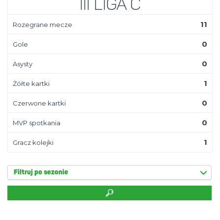
III Liga C
11
Rozegrane mecze
0
Gole
0
Asysty
1
Żółte kartki
0
Czerwone kartki
0
MVP spotkania
1
Gracz kolejki
Filtruj po sezonie