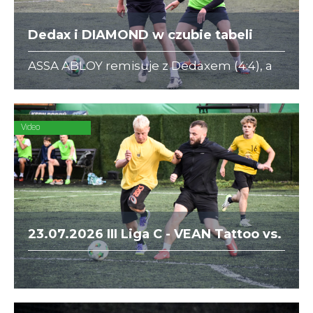
Dedax i DIAMOND w czubie tabeli
ASSA ABLOY remisuje z Dedaxem (4:4), a
DIAMOND nieznacznie pokonuje Forty
Kleparz (2:1)
Video
23.07.2026 III Liga C - VEAN Tattoo vs.
CelTom