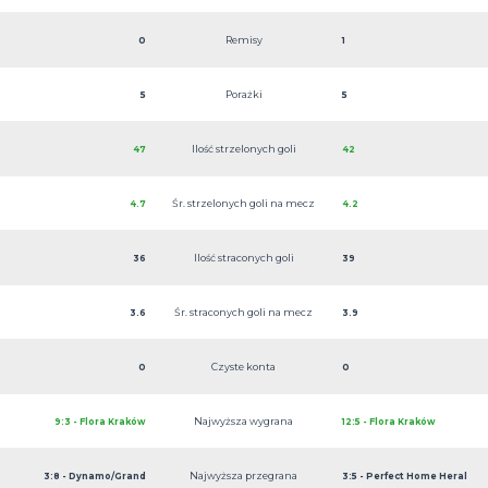
Remisy
0
1
Porażki
5
5
Ilość strzelonych goli
47
42
Śr. strzelonych goli na mecz
4.7
4.2
Ilość straconych goli
36
39
Śr. straconych goli na mecz
3.6
3.9
Czyste konta
0
0
Najwyższa wygrana
9:3 - Flora Kraków
12:5 - Flora Kraków
Najwyższa przegrana
3:8 - Dynamo/Grand
3:5 - Perfect Home Heral