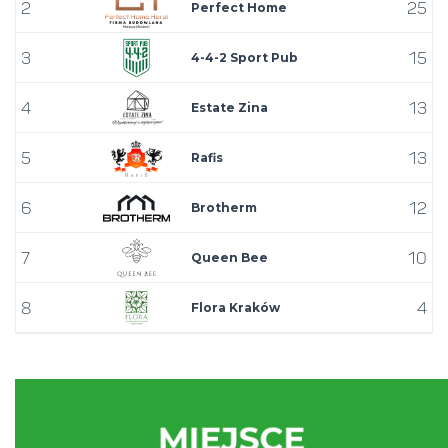
2
25
Building
Perfect Home
3
15
Heral
4-4-2 Sport Pub
4
13
Estate Zina
5
13
Rafis
6
12
Brotherm
7
10
Queen Bee
8
4
Flora Kraków