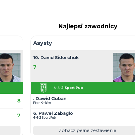
3.6
Śr. straco
0
Cz
9:3 - Flora Kraków
Najwy
mo/Grand Building
Najwyż
Najw
David Sidorchuk
Najle
David Sidorchuk
Najle
Najlep