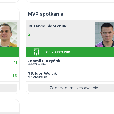
Asysty
10. David Sidorchuk
7
4-4-2 Sport Pu
. Dawid Guban
8
Flora Kraków
6. Paweł Zabagło
7
4-4-2 Sport Pub
estawienie
Zobacz pe