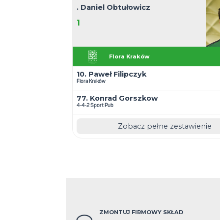
Rozegrane mecze
. Krzysztof Morański
11
4-4-2 Sport Pub
10. David Sidorchuk
4-4-2 Sport Pub
6. Paweł Zabagło
4-4-2 Sport Pub
Zobacz pełne z