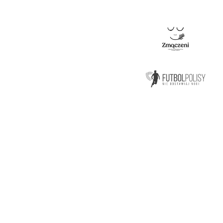
ZMONTUJ FIRMOWY SKŁ
I ZACZNIJ SWOJĄ PIŁK
W BIZNES LIDZE!
KONTAKT
Biznes Liga
Godz otwarcia: pon-pt 8-16
ul. Wałowa 11/3 (I piętro)