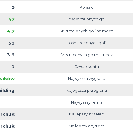
4-4-2 Sport Pub
3
Pozy
5
Zw
0
5
47
Ilość s
4.7
Śr. strzel
36
Ilość 