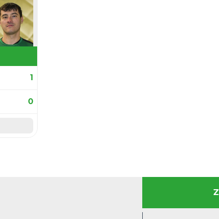
MVP spotkania
10. David Sidorchuk
2
4-4-2 Sport Pu
. Kamil Lurzyński
11
4-4-2 Sport Pub
73. Igor Wójcik
10
4-4-2 Sport Pub
estawienie
Zobacz pe