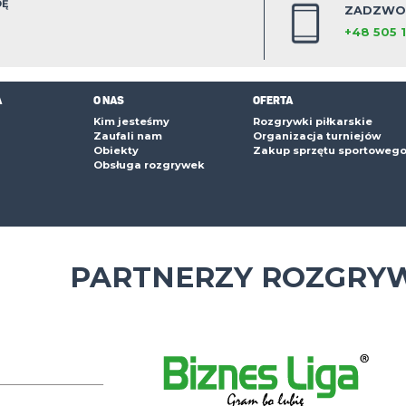
1
0
estawienie