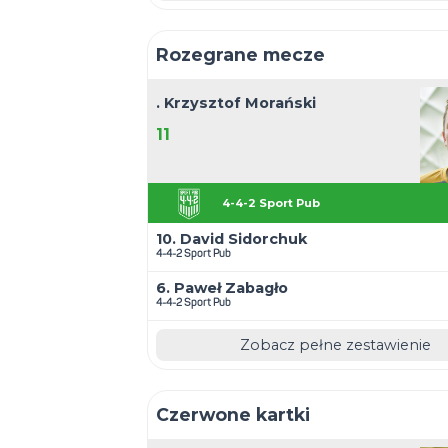
Bramki
10. David Sidorchuk
11
4-4-2 Sport Pub
27. Krzysztof Wojtanek
4-4-2 Sport Pub
. Daniel Żołnierczyk
Flora Kraków
Zobacz pełne z