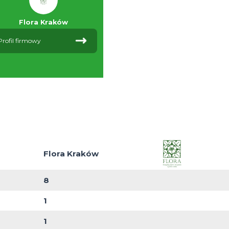
VS
Flora Kraków
Profil firmowy
 z całego sezonu