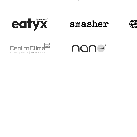
AD
ARSKĄ PRZYGODĘ
PIŁKA NOŻNA
O NAS
Aktualności
Kim jesteśmy
Terminarz
Zaufali nam
Tabela
Obiekty