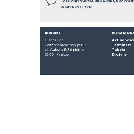
Czerwone kartki
. Daniel Obtułowicz
1
Flora Kraków
10. Paweł Filipczyk
Flora Kraków
77. Konrad Gorszkow
4-4-2 Sport Pub
Zobacz pełne z