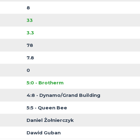
Flora Krak
8
cja w tabeli
1
ycięstwa
1
Remisy
8
Porażki
33
trzelonych goli
3.3
onych goli na mecz
78
straconych goli