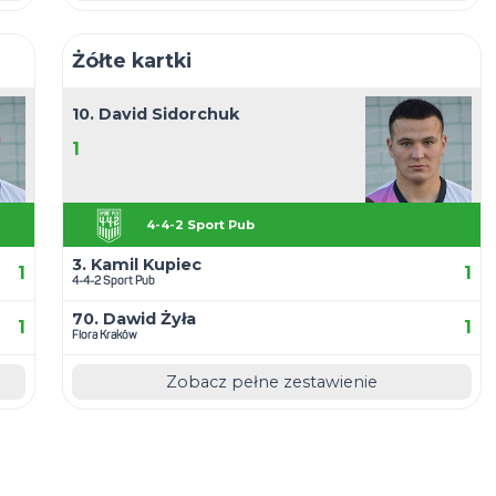
Gracz kolejk
10. David Sido
3
b
4-4-2 S
. Paweł Salam
7
4-4-2 Sport Pub
27. Krzysztof
6
4-4-2 Sport Pub
łne zestawienie
Zob