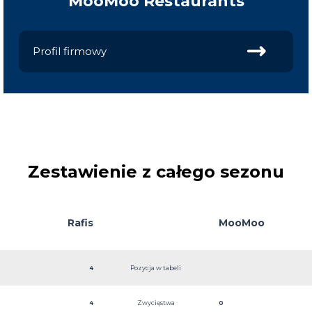
MooMoo Restaurants
Profil firmowy
Zestawienie z całego sezonu
Rafis
MooMoo
Pozycja w tabeli
4
Restaurants
Zwycięstwa
4
0