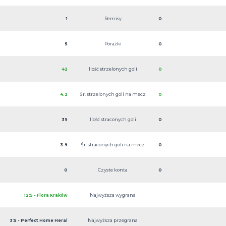
Remisy
1
0
Porażki
5
0
Ilość strzelonych goli
42
0
Śr. strzelonych goli na mecz
4.2
0
Ilość straconych goli
39
0
Śr. straconych goli na mecz
3.9
0
Czyste konta
0
0
Najwyższa wygrana
12:5 - Flora Kraków
Najwyższa przegrana
3:5 - Perfect Home Heral