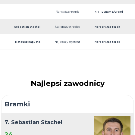
Najwyższy remis
4:4 - Dynamo/Grand
Najlepszy strzelec
Sebastian Stachel
Building
Norbert Jaszczak
Najlepszy asystent
Mateusz Kapusta
Norbert Jaszczak
Najlepsi zawodnicy
Bramki
7. Sebastian Stachel
24