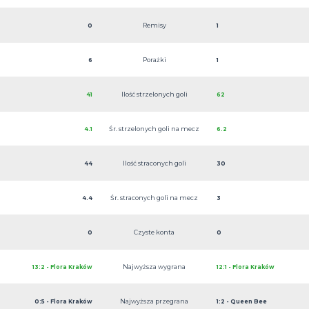
Remisy
0
1
Porażki
6
1
Ilość strzelonych goli
41
62
Śr. strzelonych goli na mecz
4.1
6.2
Ilość straconych goli
44
30
Śr. straconych goli na mecz
4.4
3
Czyste konta
0
0
Najwyższa wygrana
13:2 - Flora Kraków
12:1 - Flora Kraków
Najwyższa przegrana
0:5 - Flora Kraków
1:2 - Queen Bee