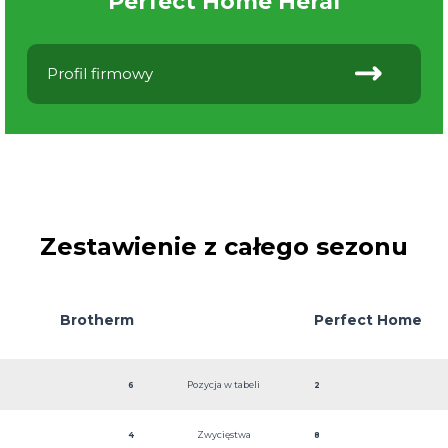
Perfect Home Heral
Profil firmowy
Zestawienie z całego sezonu
Brotherm
Perfect Home
Pozycja w tabeli
6
2
Heral
Zwycięstwa
4
8