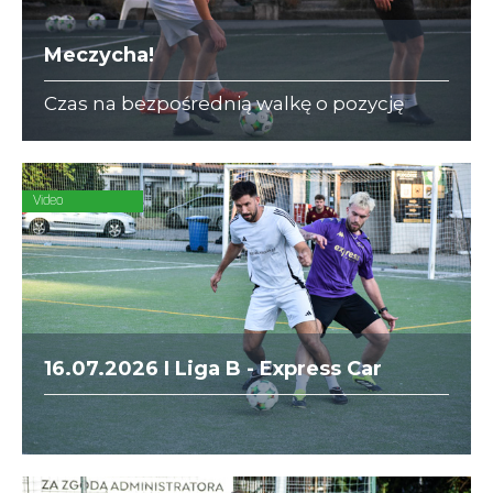
Meczycha!
Czas na bezpośrednią walkę o pozycję
lidera w I Lidze A i III Lidze C. Naprzeciw
siebie stają Dedax z DIAMOND i ZAJC
Akcesoria z Korporatami.
Video
16.07.2026 I Liga B - Express Car
Rental vs. ZAJC Akcesoria