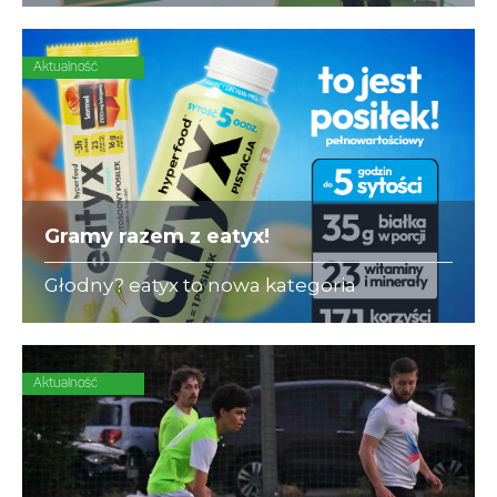
się ubezpieczeniami dla piłkarzy-
amatorów.
Aktualność
Gramy razem z eatyx!
Głodny? eatyx to nowa kategoria
Hyperfood®, czyli pełnowartościowych
posiłków w różnych postaciach,
mogących zastąpić dowolne danie w
ciągu dnia
Aktualność