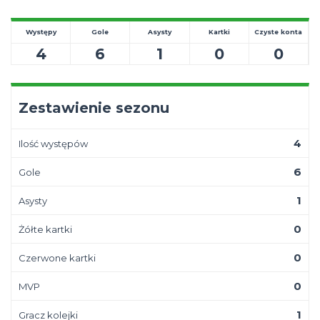
Występy
Gole
Asysty
Kartki
Czyste konta
4
6
1
0
0
Zestawienie sezonu
4
Ilość występów
6
Gole
1
Asysty
0
Żółte kartki
0
Czerwone kartki
0
MVP
1
Gracz kolejki