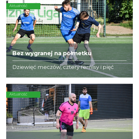
Aktualność
Bez wygranej na półmetku
Dziewięć meczów, cztery remisy i pięć
porażek - to bilans State Street w rundzie
wiosennej. O przełamanie złej passy
"Niebiescy" powalczą już w sierpniu
Aktualność