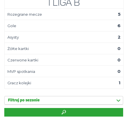
I Liga B
5
Rozegrane mecze
6
Gole
2
Asysty
0
Żółte kartki
0
Czerwone kartki
0
MVP spotkania
1
Gracz kolejki
Filtruj po sezonie