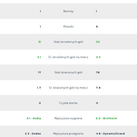
Remisy
1
1
Porażki
1
8
Ilość strzelonych goli
31
33
Śr. strzelonych goli na mecz
3.1
3.3
Ilość straconych goli
17
78
Śr. straconych goli na mecz
1.7
7.8
Czyste konta
0
0
Najwyższa wygrana
6:1 - Nokia
5:0 - Brotherm
Najwyższa przegrana
2:3 - Dedax
4:8 - Dynamo/Grand