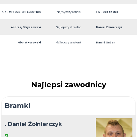
Najwyższy remis
4:4 - MITSUBISHI ELECTRIC
Building
5:5 - Queen Bee
Najlepszy strzelec
Andrzej Stryszowski
Daniel Żołnierczyk
Najlepszy asystent
Michał Kurowski
Dawid Guban
Najlepsi zawodnicy
Bramki
. Daniel Żołnierczyk
7