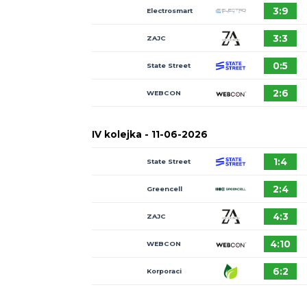
VI kolejka -
25-06-2026
GEO-
ZENIT/Smasher
Electrosmart
State Street
WEBCON
ZAJC
Akcesoria
V kolejka -
18-06-2026
Greencell