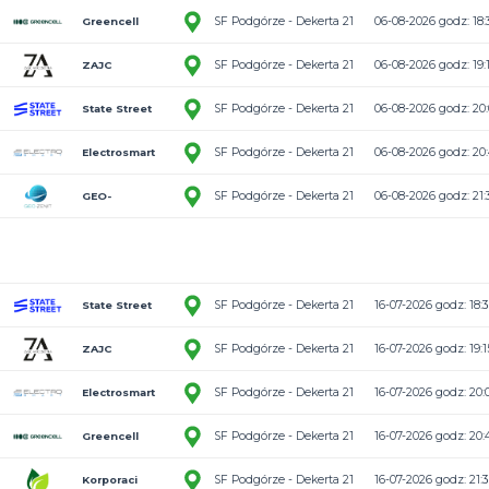
2:15
SF Podgórze -
Greencell
10:5
SF Podgórze -
ZAJC
4:1
SF Podgórze -
Akcesoria
State Street
3:3
SF Podgórze -
Electrosmart
5:3
SF Podgórze -
GEO-
ZENIT/Smasher