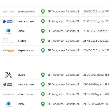
3:9
SF Podgórze -
MSHG
3:3
SF Podgórze -
RMF MAXX
0:5
SF Podgórze -
Express Car
2:6
SF Podgórze -
Rental
GEO-
ZENIT/Smasher
1:4
SF Podgórze -
GEO-
2:4
SF Podgórze -
ZENIT/Smasher
Express Car
4:3
SF Podgórze -
Rental
MSHG
4:10
SF Podgórze -
Electrosmart