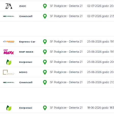
3:9
SF Podgórze -
ZAJC
3:3
SF Podgórze -
Akcesoria
State Street
4:4
SF Podgórze -
RMF MAXX
0:5
SF Podgórze -
Korporaci
1:2
SF Podgórze -
Express Car
3:3
SF Podgórze -
Rental
ZAJC
3:2
SF Podgórze -
Akcesoria
Greencell