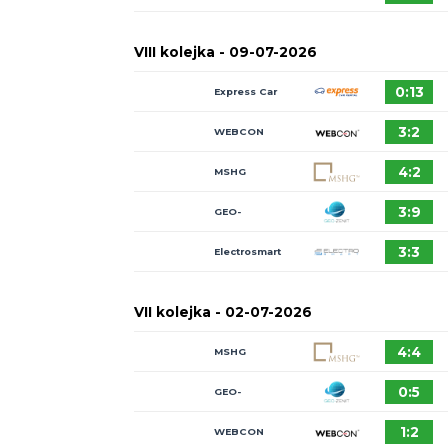
MSHG
Express Car
Rental
GEO-
ZENIT/Smasher
RMF MAXX
WEBCON
VIII kolejka -
09-07-2026
Express Car
Rental
WEBCON
MSHG