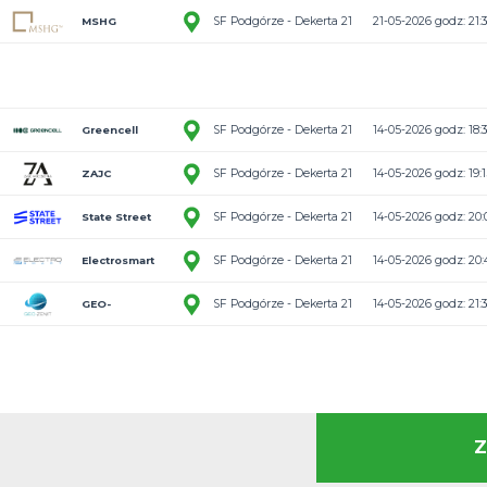
6:2
SF Podgórze -
RMF MAXX
3:4
SF Podgórze -
Electrosmart
2:2
SF Podgórze -
State Street
4:2
SF Podgórze -
GEO-
6:4
SF Podgórze -
ZENIT/Smasher
MSHG
3:3
SF Podgórze -
Express Car
Rental