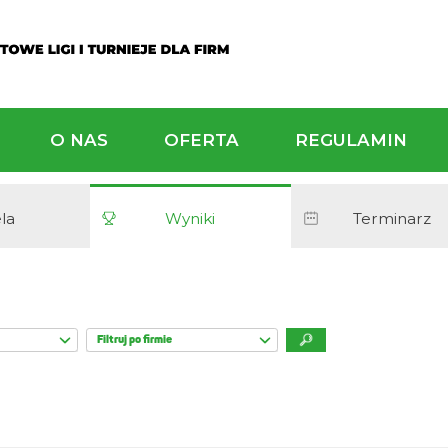
ALNOŚCI
O NAS
OFERTA
Tabela
Wyniki
osna-lato 2026
Filtruj po firmie