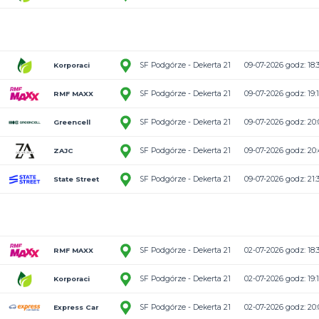
4:3
SF Podgórze -
State Street
5:7
SF Podgórze -
ZAJC
7:8
SF Podgórze -
Akcesoria
Electrosmart
3:0
SF Podgórze -
Greencell
3:6
SF Podgórze -
Korporaci
0:13
SF Podgórze -
Korporaci
3:2
SF Podgórze -
RMF MAXX
4:2
SF Podgórze -
Greencell