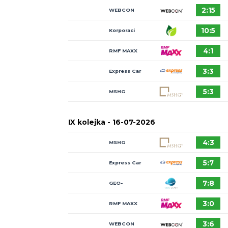
X kolejka -
06-08-2026
WEBCON
Korporaci
RMF MAXX
Express Car
Rental
MSHG
IX kolejka -
16-07-2026