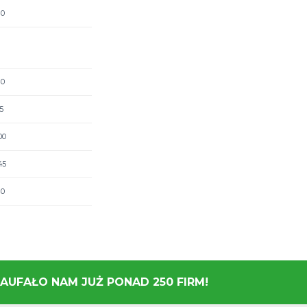
 Dekerta 21
11-06-2026 godz: 21:30
 Dekerta 21
28-05-2026 godz: 18:30
 Dekerta 21
28-05-2026 godz: 19:15
 Dekerta 21
28-05-2026 godz: 20:00
 Dekerta 21
28-05-2026 godz: 20:45
 Dekerta 21
28-05-2026 godz: 21:30