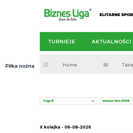
TURNIEJE
AKTU
Home
Piłka nożna
I Liga B
wi