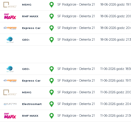
4:13
SF Podgórze -
Express Car
5:0
SF Podgórze -
Rental
RMF MAXX
3:13
SF Podgórze -
Korporaci
5:6
SF Podgórze -
MSHG
4:1
SF Podgórze -
Greencell
2:6
SF Podgórze -
Korporaci