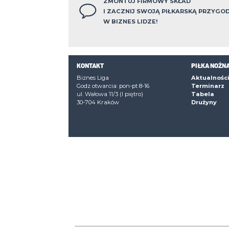
WEBCON
Greencell
Korporaci
RMF MAXX
Express Car
Rental
I kolejka -
14-05-2026
WEBCON
Korporaci