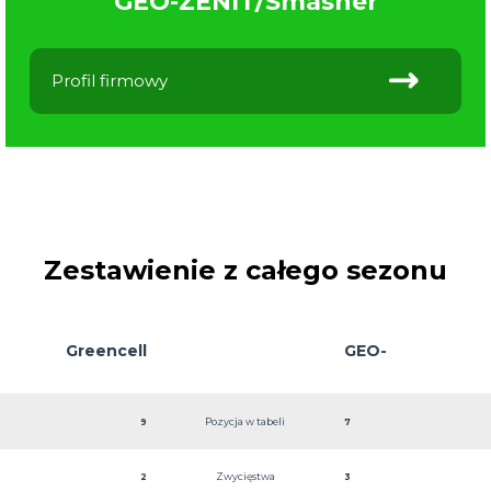
GEO-ZENIT/Smasher
Profil firmowy
Zestawienie z całego sezonu
Greencell
GEO-
Pozycja w tabeli
9
7
ZENIT/Smasher
Zwycięstwa
2
3