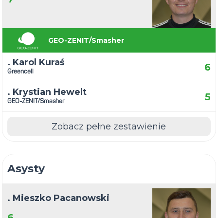
GEO-ZENIT/Smasher
. Karol Kuraś
6
Greencell
. Krystian Hewelt
5
GEO-ZENIT/Smasher
Zobacz pełne zestawienie
Asysty
. Mieszko Pacanowski
6