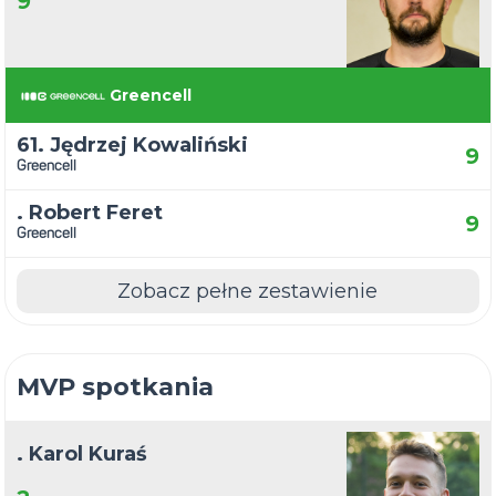
9
Greencell
61. Jędrzej Kowaliński
9
Greencell
. Robert Feret
9
Greencell
Zobacz pełne zestawienie
MVP spotkania
. Karol Kuraś