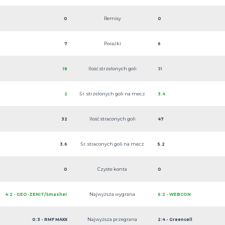
Remisy
0
0
Porażki
7
6
Ilość strzelonych goli
18
31
Śr. strzelonych goli na mecz
2
3.4
Ilość straconych goli
32
47
Śr. straconych goli na mecz
3.6
5.2
Czyste konta
0
0
Najwyższa wygrana
4:2 - GEO-ZENIT/Smasher
6:2 - WEBCON
Najwyższa przegrana
0:3 - RMF MAXX
2:4 - Greencell