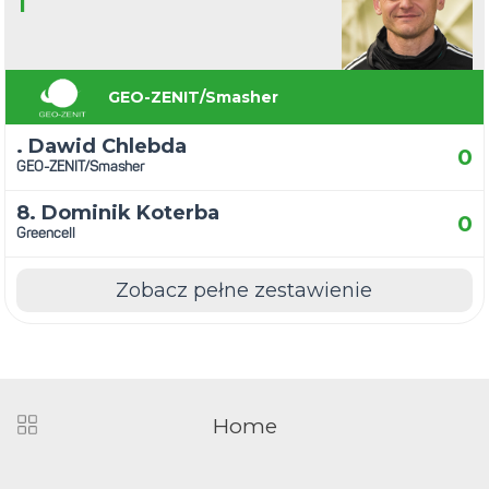
1
GEO-ZENIT/Smasher
. Dawid Chlebda
0
GEO-ZENIT/Smasher
8. Dominik Koterba
0
Greencell
Zobacz pełne zestawienie
Home