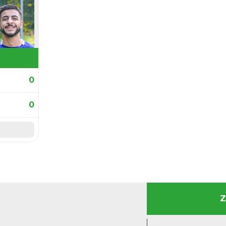
MVP spotkania
. Karol Kuraś
2
Greencell
. Maciej Rogóż
10
MSHG
14. Bohdan Hryhoriv
10
MSHG
estawienie
Zobacz pe