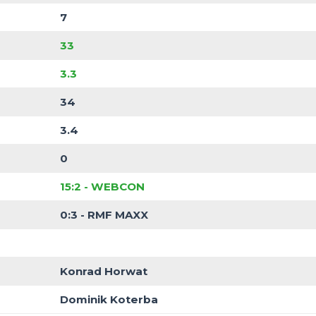
Greencell
7
cja w tabeli
3
ycięstwa
0
Remisy
7
Porażki
33
trzelonych goli
3.3
onych goli na mecz
34
straconych goli