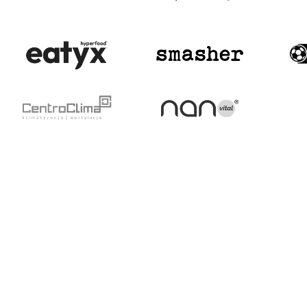
AD
ARSKĄ PRZYGODĘ
PIŁKA NOŻNA
O NAS
Aktualności
Kim jesteśmy
Terminarz
Zaufali nam
Tabela
Obiekty