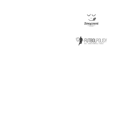
ZMONTUJ FIRMOWY SKŁ
I ZACZNIJ SWOJĄ PIŁK
W BIZNES LIDZE!
KONTAKT
Biznes Liga
Godz otwarcia: pon-pt 8-16
ul. Wałowa 11/3 (I piętro)