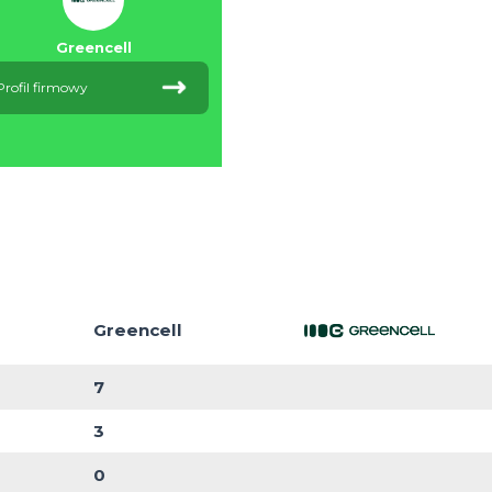
VS
Greencell
Profil firmowy
 z całego sezonu