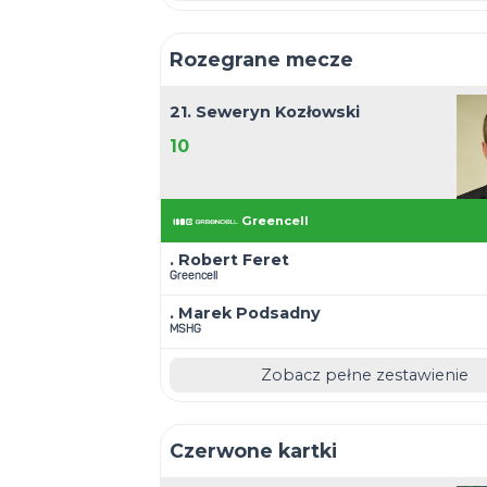
Bramki
. Maciej Rogóż
9
MSHG
. Konrad Horwat
Greencell
. Dominik Sambor
MSHG
Zobacz pełne z