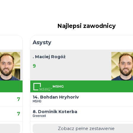
4.1
Śr. straco
0
Cz
:3 - Electrosmart
Najwy
 - ZAJC Akcesoria
Najwyż
4:4 - RMF MAXX
Najw
Maciej Rogóż
Najle
Maciej Rogóż
Najle
Najlep