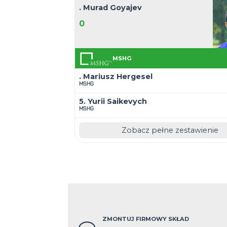
Rozegrane mecze
21. Seweryn Kozłowski
10
Greencell
. Robert Feret
Greencell
. Marek Podsadny
MSHG
Zobacz pełne z