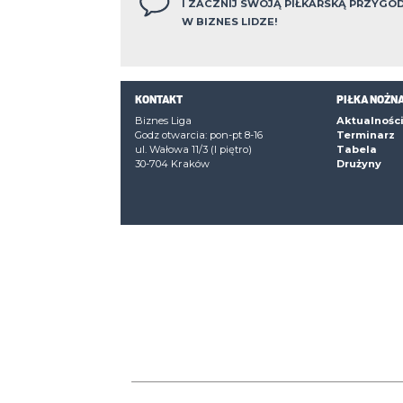
Czerwone kartki
. Murad Goyajev
0
MSHG
. Mariusz Hergesel
MSHG
5. Yurii Saikevych
MSHG
Zobacz pełne z