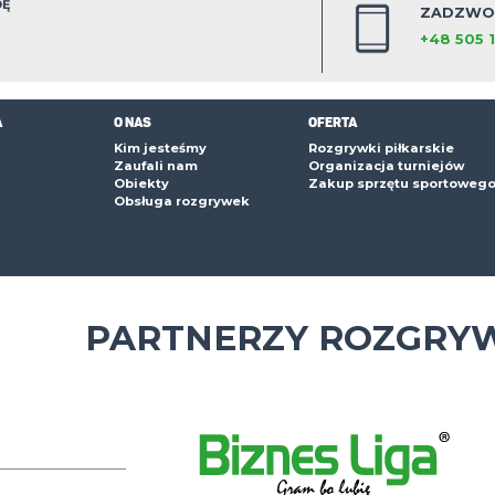
0
0
estawienie