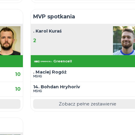
Asysty
. Maciej Rogóż
9
MSHG
14. Bohdan Hryhoriv
7
MSHG
8. Dominik Koterba
7
Greencell
estawienie
Zobacz pe