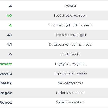
MSHG
5
Pozy
5
Zw
1
4
40
Ilość s
4
Śr. strzel
41
Ilość 