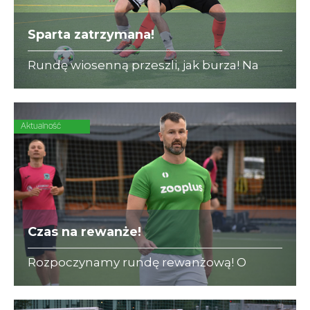
Sparta zatrzymana!
Rundę wiosenną przeszli, jak burza! Na
początku rewanżów serię lidera przerywa
DENT-CAR (12:2)!
Aktualność
Czas na rewanże!
Rozpoczynamy rundę rewanżową! O
bezcenne zwycięstwo w II Lidze A
powalczą dwaj beniaminkowie - zooplus i
KPFiG.