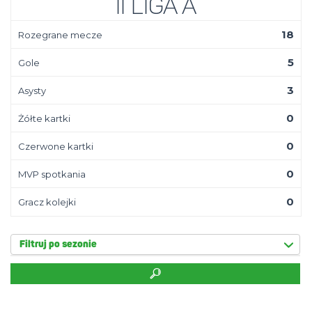
II Liga A
18
Rozegrane mecze
5
Gole
3
Asysty
0
Żółte kartki
0
Czerwone kartki
0
MVP spotkania
0
Gracz kolejki
Filtruj po sezonie