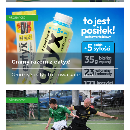
się ubezpieczeniami dla piłkarzy-
amatorów.
Aktualność
Gramy razem z eatyx!
Głodny? eatyx to nowa kategoria
Hyperfood®, czyli pełnowartościowych
posiłków w różnych postaciach,
mogących zastąpić dowolne danie w
ciągu dnia
Aktualność