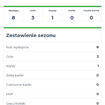
Występy
Gole
Asysty
Kartki
Czyste konta
8
3
1
0
0
Zestawienie sezonu
8
Ilość występów
3
Gole
1
Asysty
0
Żółte kartki
0
Czerwone kartki
0
MVP
0
Gracz kolejki