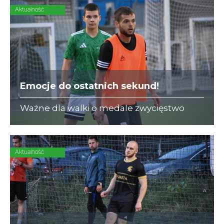
Aktualność
Emocje do ostatnich sekund!
Ważne dla walki o medale zwycięstwo
odnotował INTER-STAL, który zdobył
decydującego gola w ostatniej akcji
meczu.
Aktualność