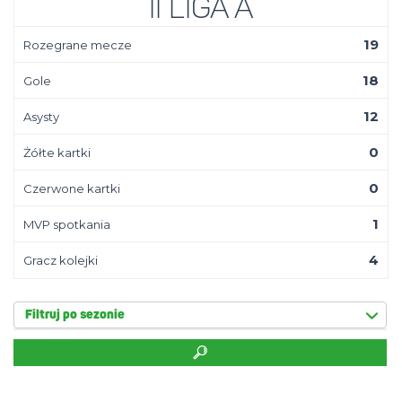
II Liga A
19
Rozegrane mecze
18
Gole
12
Asysty
0
Żółte kartki
0
Czerwone kartki
1
MVP spotkania
4
Gracz kolejki
Filtruj po sezonie