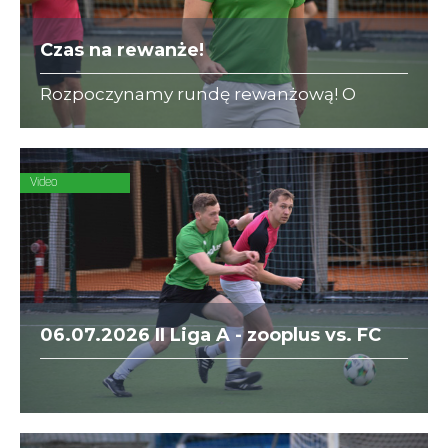
Czas na rewanże!
Rozpoczynamy rundę rewanżową! O
bezcenne zwycięstwo w II Lidze A
powalczą dwaj beniaminkowie - zooplus i
KPFiG.
Video
06.07.2026 II Liga A - zooplus vs. FC
Aurora