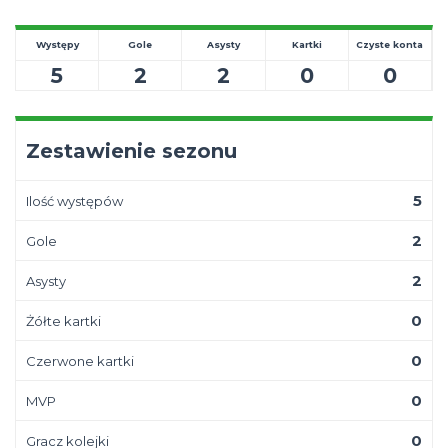
Występy
Gole
Asysty
Kartki
Czyste konta
5
2
2
0
0
Zestawienie sezonu
5
Ilość występów
2
Gole
2
Asysty
0
Żółte kartki
0
Czerwone kartki
0
MVP
0
Gracz kolejki