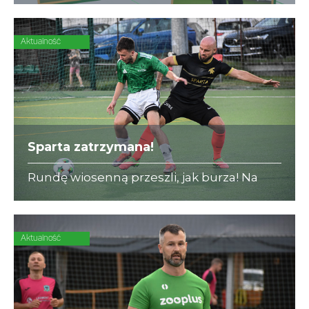
się ubezpieczeniami dla piłkarzy-
amatorów.
Aktualność
Sparta zatrzymana!
Rundę wiosenną przeszli, jak burza! Na
początku rewanżów serię lidera przerywa
DENT-CAR (12:2)!
Aktualność