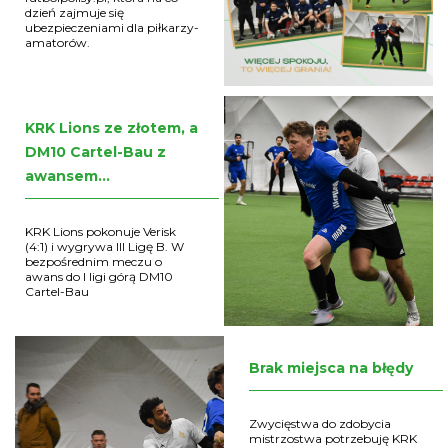
dzień zajmuje się
ubezpieczeniami dla piłkarzy-
amatorów.
KRK Lions ze złotem, a
DM10 Cartel-Bau z
awansem...
KRK Lions pokonuje Verisk
(4:1) i wygrywa III Ligę B. W
bezpośrednim meczu o
awans do I ligi górą DM10
Cartel-Bau
Brak miejsca na błędy
Zwycięstwa do zdobycia
mistrzostwa potrzebuję KRK