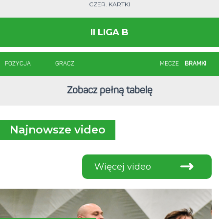
CZER. KARTKI
II LIGA B
POZYCJA
GRACZ
MECZE
BRAMKI
Zobacz pełną tabelę
Najnowsze video
Więcej video