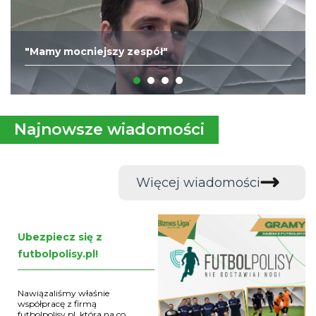
"Mamy mocniejszy zespół"
Najnowsze wiadomości
Więcej wiadomości
Ubezpiecz się z
futbolpolisy.pl!
Nawiązaliśmy właśnie
współpracę z firmą
futbolpolisy.pl, która na co