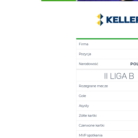
Firma
Pozycja
Narodowość
I