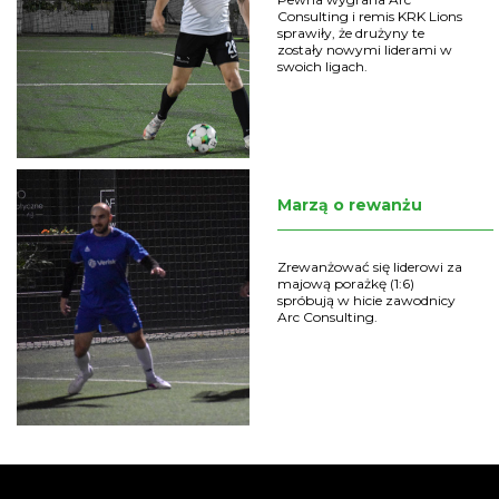
Consulting i remis KRK Lions
sprawiły, że drużyny te
zostały nowymi liderami w
swoich ligach.
Marzą o rewanżu
Zrewanżować się liderowi za
majową porażkę (1:6)
spróbują w hicie zawodnicy
Arc Consulting.