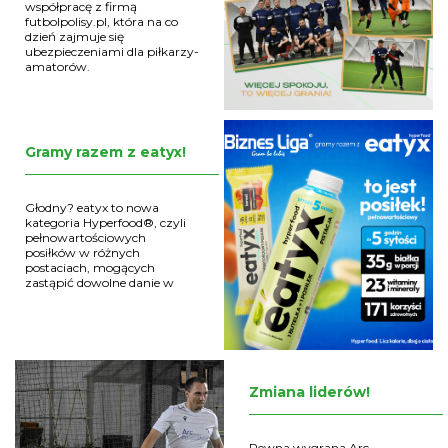
współpracę z firmą
futbolpolisy.pl, która na co
dzień zajmuje się
ubezpieczeniami dla piłkarzy-
amatorów.
Gramy razem z eatyx!
Głodny? eatyx to nowa
kategoria Hyperfood®, czyli
pełnowartościowych
posiłków w różnych
postaciach, mogących
zastąpić dowolne danie w
ciągu dnia
Zmiana liderów!
Pewna wygrana Arc