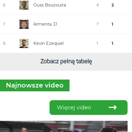
Ouss Bouzouita
2
6
4
Armenta JJ
1
7
7
Kevin Ezequiel
1
8
1
Zobacz pełną tabelę
Najnowsze video
Więcej video