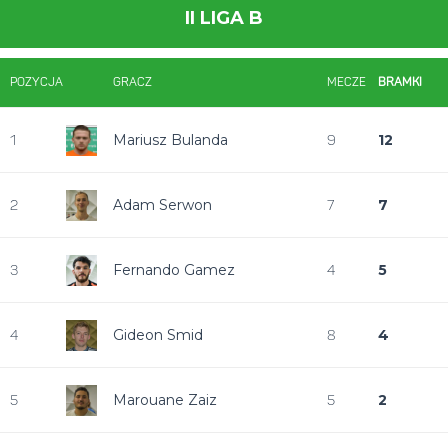
II LIGA B
POZYCJA
GRACZ
MECZE
BRAMKI
Mariusz Bulanda
12
1
9
Adam Serwon
7
2
7
Fernando Gamez
5
3
4
Gideon Smid
4
4
8
Marouane Zaiz
2
5
5