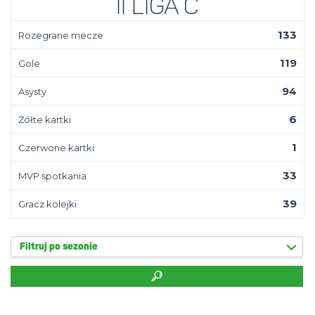
II Liga C
133
Rozegrane mecze
119
Gole
94
Asysty
6
Żółte kartki
1
Czerwone kartki
33
MVP spotkania
39
Gracz kolejki
Filtruj po sezonie