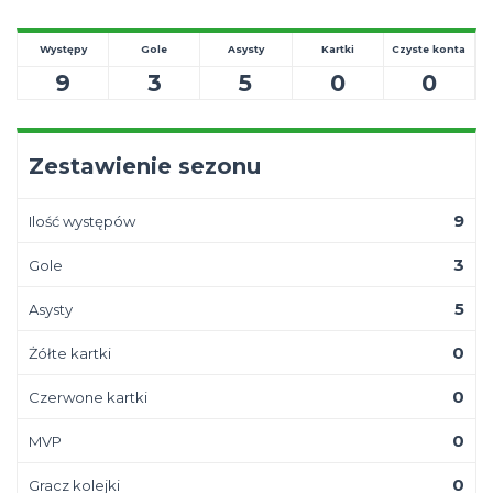
Występy
Gole
Asysty
Kartki
Czyste konta
9
3
5
0
0
Zestawienie sezonu
9
Ilość występów
3
Gole
5
Asysty
0
Żółte kartki
0
Czerwone kartki
0
MVP
0
Gracz kolejki