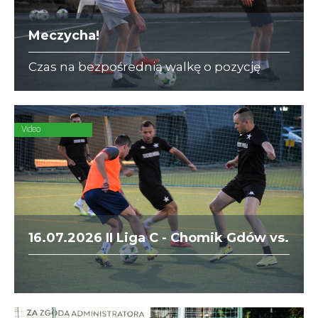
Meczycha!
Czas na bezpośrednią walkę o pozycję
lidera w I Lidze A i III Lidze C. Naprzeciw
siebie stają Dedax z DIAMOND i ZAJC
Akcesoria z Korporatami.
Video
16.07.2026 II Liga C - Chomik Gdów vs.
Socios Wisła Kraków