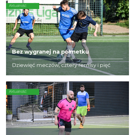
Aktualność
Bez wygranej na półmetku
Dziewięć meczów, cztery remisy i pięć
porażek - to bilans State Street w rundzie
wiosennej. O przełamanie złej passy
"Niebiescy" powalczą już w sierpniu
Aktualność