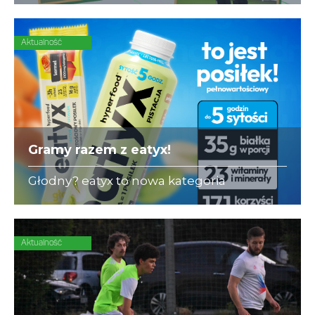
się ubezpieczeniami dla piłkarzy-
amatorów.
Aktualność
Gramy razem z eatyx!
Głodny? eatyx to nowa kategoria
Hyperfood®, czyli pełnowartościowych
posiłków w różnych postaciach,
mogących zastąpić dowolne danie w
ciągu dnia
Aktualność