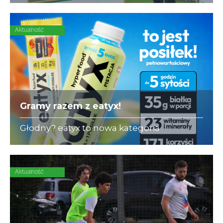
się ubezpieczeniami dla piłkarzy-
amatorów.
Aktualność
Gramy razem z eatyx!
Głodny? eatyx to nowa kategoria
Hyperfood®, czyli pełnowartościowych
posiłków w różnych postaciach,
mogących zastąpić dowolne danie w
ciągu dnia
Aktualność