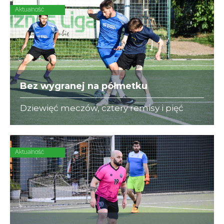
Aktualność
Bez wygranej na półmetku
Dziewięć meczów, cztery remisy i pięć
porażek - to bilans State Street w rundzie
wiosennej. O przełamanie złej passy
"Niebiescy" powalczą już w sierpniu
Aktualność