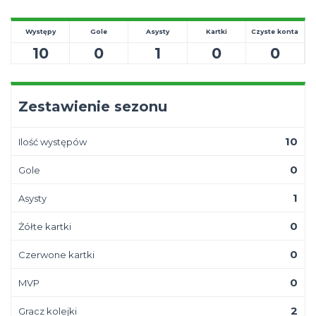
Występy
Gole
Asysty
Kartki
Czyste konta
10
0
1
0
0
Zestawienie sezonu
10
Ilość występów
0
Gole
1
Asysty
0
Żółte kartki
0
Czerwone kartki
0
MVP
2
Gracz kolejki