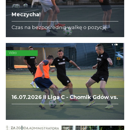
Meczycha!
Czas na bezpośrednią walkę o pozycję
lidera w I Lidze A i III Lidze C. Naprzeciw
siebie stają Dedax z DIAMOND i ZAJC
Akcesoria z Korporatami.
Video
16.07.2026 II Liga C - Chomik Gdów vs.
Socios Wisła Kraków