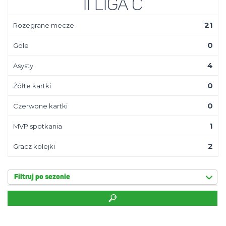
II Liga C
21
Rozegrane mecze
0
Gole
4
Asysty
0
Żółte kartki
0
Czerwone kartki
1
MVP spotkania
2
Gracz kolejki
Filtruj po sezonie