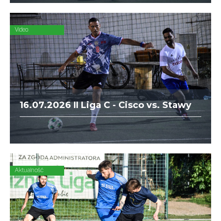
siebie stają Dedax z DIAMOND i ZAJC
Akcesoria z Korporatami.
Video
16.07.2026 II Liga C - Cisco vs. Stawy
Zjednoczone
Aktualność