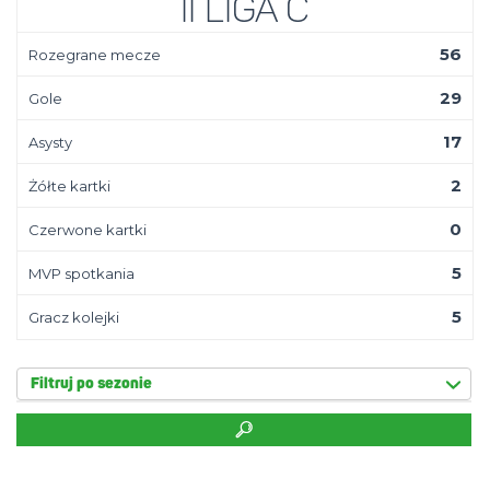
II Liga C
56
Rozegrane mecze
29
Gole
17
Asysty
2
Żółte kartki
0
Czerwone kartki
5
MVP spotkania
5
Gracz kolejki
Filtruj po sezonie