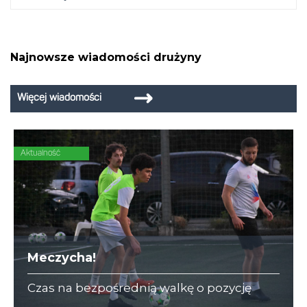
Najnowsze wiadomości drużyny
Więcej wiadomości
Aktualność
Meczycha!
Czas na bezpośrednią walkę o pozycję
lidera w I Lidze A i III Lidze C. Naprzeciw