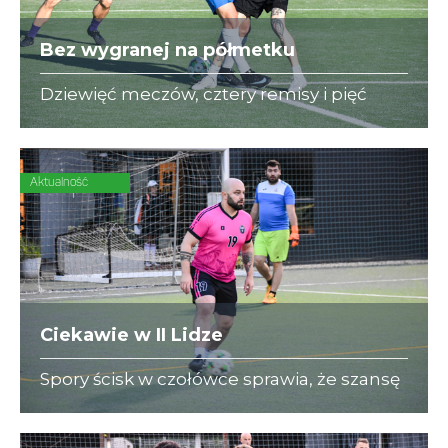
Bez wygranej na półmetku
Dziewięć meczów, cztery remisy i pięć
porażek - to bilans State Street w rundzie
wiosennej. O przełamanie złej passy
"Niebiescy" powalczą już w sierpniu
Aktualność
Ciekawie w II Lidze
Spory ścisk w czołówce sprawia, że szansę
na zakończenie rundy na pozycji lidera
mają aż 4 zespoły! Pierwsze GBC o obronę
lokaty powalczy z zawsze groźnym BNP