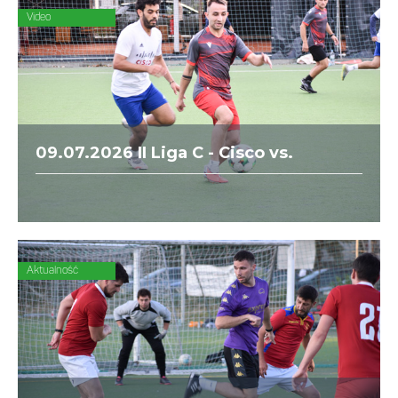
Paribas.
Video
09.07.2026 II Liga C - Cisco vs.
Chomik Gdów
Aktualność