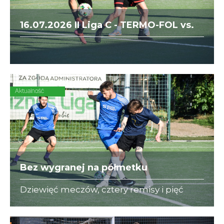
16.07.2026 II Liga C - TERMO-FOL vs.
MPGO Kraków
Aktualność
Bez wygranej na półmetku
Dziewięć meczów, cztery remisy i pięć
porażek - to bilans State Street w rundzie
wiosennej. O przełamanie złej passy
"Niebiescy" powalczą już w sierpniu