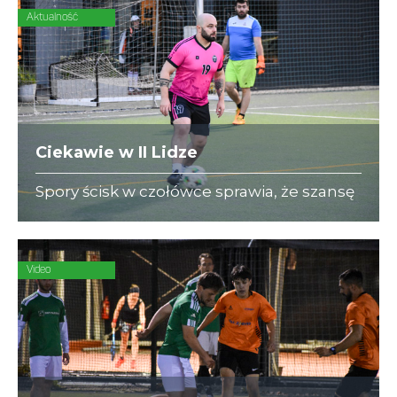
Aktualność
Ciekawie w II Lidze
Spory ścisk w czołówce sprawia, że szansę
na zakończenie rundy na pozycji lidera
mają aż 4 zespoły! Pierwsze GBC o obronę
lokaty powalczy z zawsze groźnym BNP
Paribas.
Video