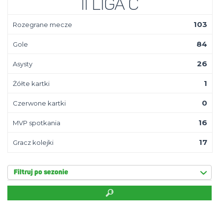
II Liga C
103
Rozegrane mecze
84
Gole
26
Asysty
1
Żółte kartki
0
Czerwone kartki
16
MVP spotkania
17
Gracz kolejki
Filtruj po sezonie