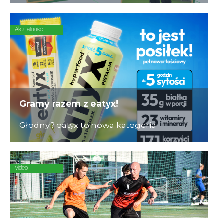
się ubezpieczeniami dla piłkarzy-
amatorów.
Aktualność
Gramy razem z eatyx!
Głodny? eatyx to nowa kategoria
Hyperfood®, czyli pełnowartościowych
posiłków w różnych postaciach,
mogących zastąpić dowolne danie w
ciągu dnia
Video