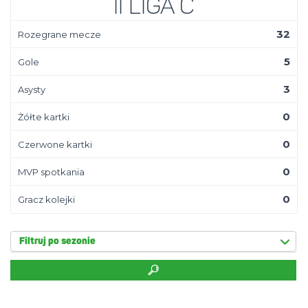
II Liga C
32
Rozegrane mecze
5
Gole
3
Asysty
0
Żółte kartki
0
Czerwone kartki
0
MVP spotkania
0
Gracz kolejki
Filtruj po sezonie