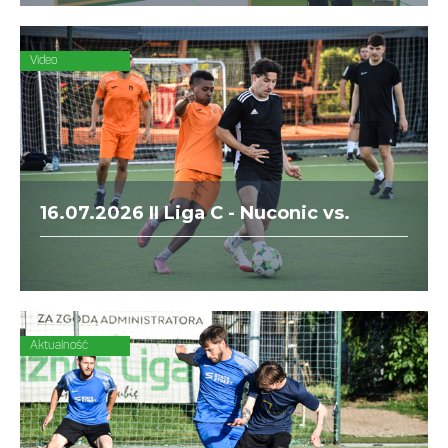
się ubezpieczeniami dla piłkarzy-
amatorów.
Video
16.07.2026 II Liga C - Nuconic vs.
Zmączeni
Aktualność