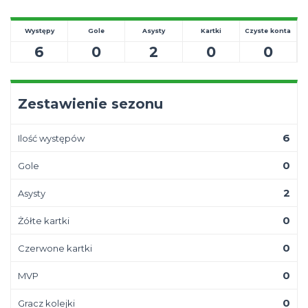
Występy
Gole
Asysty
Kartki
Czyste konta
6
0
2
0
0
Zestawienie sezonu
6
Ilość występów
0
Gole
2
Asysty
0
Żółte kartki
0
Czerwone kartki
0
MVP
0
Gracz kolejki