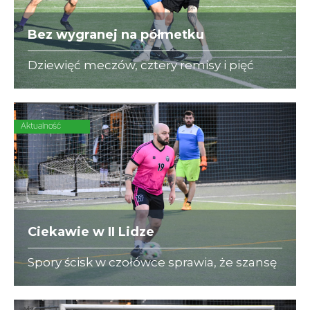
Bez wygranej na półmetku
Dziewięć meczów, cztery remisy i pięć
porażek - to bilans State Street w rundzie
wiosennej. O przełamanie złej passy
"Niebiescy" powalczą już w sierpniu
Aktualność
Ciekawie w II Lidze
Spory ścisk w czołówce sprawia, że szansę
na zakończenie rundy na pozycji lidera
mają aż 4 zespoły! Pierwsze GBC o obronę
lokaty powalczy z zawsze groźnym BNP