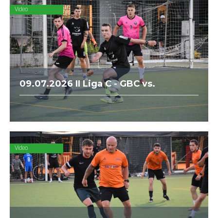
Paribas.
Video
09.07.2026 II Liga C - GBC vs.
Zmączeni
Video