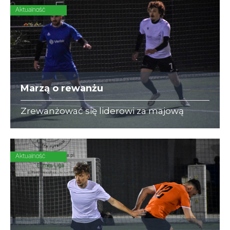
Aktualność
Marzą o rewanżu
Zrewanżować się liderowi za majową
porażkę (1:6) spróbują w hicie zawodnicy
Arc Consulting.
Aktualność