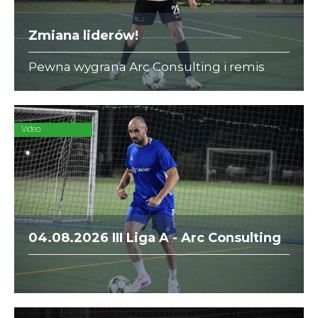
Zmiana liderów!
Pewna wygrana Arc Consulting i remis
KRK Lions sprawiły, że drużyny te zostały
nowymi liderami w swoich ligach.
Video
04.08.2026 III Liga A - Arc Consulting
vs. Verisk