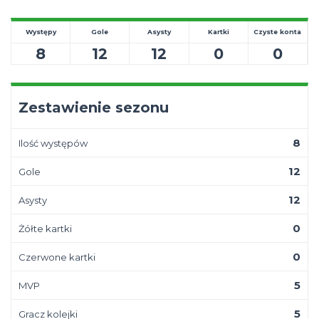
Występy
Gole
Asysty
Kartki
Czyste konta
8
12
12
0
0
Zestawienie sezonu
8
Ilość występów
12
Gole
12
Asysty
0
Żółte kartki
0
Czerwone kartki
5
MVP
5
Gracz kolejki