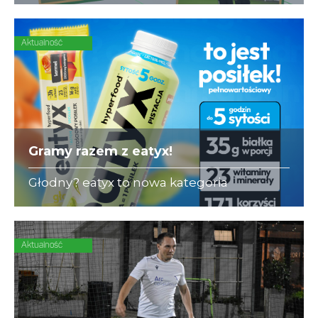
się ubezpieczeniami dla piłkarzy-
amatorów.
Aktualność
Gramy razem z eatyx!
Głodny? eatyx to nowa kategoria
Hyperfood®, czyli pełnowartościowych
posiłków w różnych postaciach,
mogących zastąpić dowolne danie w
ciągu dnia
Aktualność