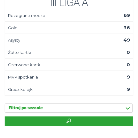
III Liga A
69
Rozegrane mecze
36
Gole
49
Asysty
0
Żółte kartki
0
Czerwone kartki
9
MVP spotkania
9
Gracz kolejki
Filtruj po sezonie