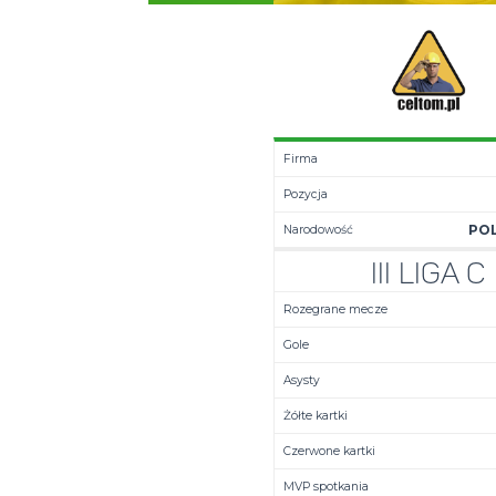
Firma
Pozycja
Narodowość
II