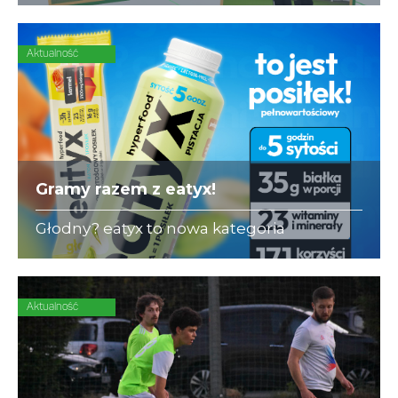
się ubezpieczeniami dla piłkarzy-
amatorów.
Aktualność
Gramy razem z eatyx!
Głodny? eatyx to nowa kategoria
Hyperfood®, czyli pełnowartościowych
posiłków w różnych postaciach,
mogących zastąpić dowolne danie w
ciągu dnia
Aktualność