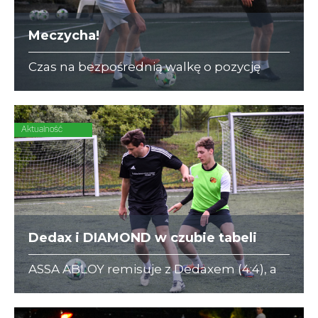
Meczycha!
Czas na bezpośrednią walkę o pozycję
lidera w I Lidze A i III Lidze C. Naprzeciw
siebie stają Dedax z DIAMOND i ZAJC
Akcesoria z Korporatami.
Aktualność
Dedax i DIAMOND w czubie tabeli
ASSA ABLOY remisuje z Dedaxem (4:4), a
DIAMOND nieznacznie pokonuje Forty
Kleparz (2:1)