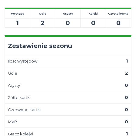
Występy
Gole
Asysty
Kartki
Czyste konta
1
2
0
0
0
Zestawienie sezonu
1
Ilość występów
2
Gole
0
Asysty
0
Żółte kartki
0
Czerwone kartki
0
MVP
1
Gracz kolejki