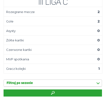
III Liga C
2
Rozegrane mecze
2
Gole
0
Asysty
0
Żółte kartki
0
Czerwone kartki
0
MVP spotkania
1
Gracz kolejki
Filtruj po sezonie