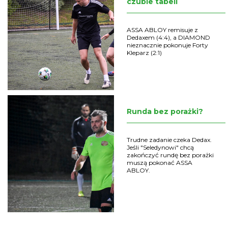
czubie tabeli
ASSA ABLOY remisuje z
Dedaxem (4:4), a DIAMOND
nieznacznie pokonuje Forty
Kleparz (2:1)
Runda bez porażki?
Trudne zadanie czeka Dedax.
Jeśli "Seledynowi" chcą
zakończyć rundę bez porażki
muszą pokonać ASSA
ABLOY.