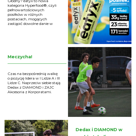
Głodny? eatyx to nowa
kategoria Hyperfood®, czyli
pełnowartościowych
posiłków w różnych
postaciach, mogących
zastąpić dowolne danie w
ciągu dnia
Meczycha!
Czas na bezpośrednią walkę
o pozycję lidera w I Lidze A i III
Lidze C. Naprzeciw siebie stają
Dedax z DIAMOND i ZAJC
Akcesoria z Korporatami.
Dedax i DIAMOND w