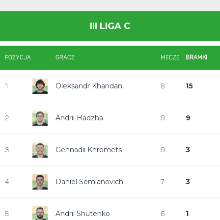
III LIGA C
POZYCJA
GRACZ
MECZE
BRAMKI
Oleksandr Khandan
15
1
8
Andrii Hadzha
9
2
9
Gennadii Khromets
3
3
9
Daniel Semianovich
3
4
7
Andrii Shutenko
1
5
6