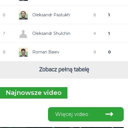
Oleksandr Pastukh
1
6
8
Oleksandr Shulchin
1
7
4
Roman Baiev
0
8
9
Zobacz pełną tabelę
Najnowsze video
Więcej video