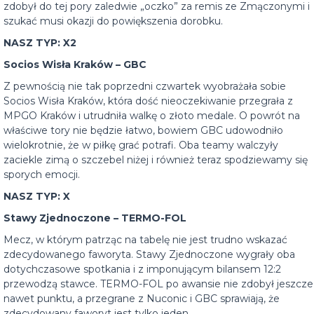
zdobył do tej pory zaledwie „oczko” za remis ze Zmączonymi i
szukać musi okazji do powiększenia dorobku.
NASZ TYP: X2
Socios Wisła Kraków – GBC
Z pewnością nie tak poprzedni czwartek wyobrażała sobie
Socios Wisła Kraków, która dość nieoczekiwanie przegrała z
MPGO Kraków i utrudniła walkę o złoto medale. O powrót na
właściwe tory nie będzie łatwo, bowiem GBC udowodniło
wielokrotnie, że w piłkę grać potrafi. Oba teamy walczyły
zaciekle zimą o szczebel niżej i również teraz spodziewamy się
sporych emocji.
NASZ TYP: X
Stawy Zjednoczone – TERMO-FOL
Mecz, w którym patrząc na tabelę nie jest trudno wskazać
zdecydowanego faworyta. Stawy Zjednoczone wygrały oba
dotychczasowe spotkania i z imponującym bilansem 12:2
przewodzą stawce. TERMO-FOL po awansie nie zdobył jeszcze
nawet punktu, a przegrane z Nuconic i GBC sprawiają, że
zdecydowany faworyt jest tylko jeden.