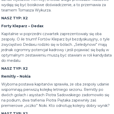
wydaję się być boiskowe doświadczenie, a to przemawia za
teamem Tomasza Wykurza.
NASZ TYP: X2
Forty Kleparz – Dedax
Kapitalnie w poprzedni czwartek zaprezentowały się oba
zespoły. O ile triumf Fortów Kleparz był bezdyskusyjny, o tyle
zwycięstwo Dedaxu rodziło się w bólach. „Seledynowi” mają
jednak ogromny potencjał kadrowy i jeśli pojawiać się będą w
optymalnym zestawieniu muszą być stawiani w roli kandydata
do medalu.
NASZ TYP: X2
Remitly – Nokia
Wyborna postawa kapitanów sprawiła, że oba zespoły udanie
wspominają pierwszą kolejkę letniego sezonu. Remitly po
dwóch golach i asystach Piotra Sadowskiego zadomowiło się
na podium, dwa trafienia Piotra Piętaka zapewniły zaś
premierowe „oczko” Noki. Kto odnotuję kolejny dobry wynik?
NASZ TYP: X2