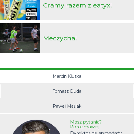
futbolpolisy.pl!
Gramy razem z eatyx!
Meczycha!
Marcin Kluska
Tomasz Duda
Paweł Maślak
Masz pytania?
Porozmawiaj
Dyrektor ds. sprzedaży