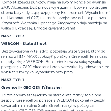
Komplet sześciu punktów mają na swoim koncie po awansie
ZAJC Akcesoria. Dziś prawdziwy egzamin, bowiem po drugiej
stronie barykady staję rozpędzony Electrosmart. Wysoki triumf
nad Korporatami (12:3) nie może przejść bez echa, a postawa
Krzysztofa Wojtanka i Ignacego Pragnącego daję nadzieję na
walkę o Extraklasę. Emocje gwarantowane!
NASZ TYP: X
WEBCON – State Street
Bez zwycięstwa w tej edycji pozostaję State Street, który do
remisu z RMF MAXX „dołożył” porażkę z Greencell. Teraz czas
na potyczkę z WEBCON. Beniaminek ma za sobą wysoką
przegraną z ZAJC Akcesoria i zrobi wszystko, by udowodnić, że
wynik ten był tylko wypadkiem przy pracy.
NASZ TYP: 1
Greencell – GEO-ZENIT/Smasher
Ze zmiennym szczęściem na starcie lata radziły sobie oba
zespoły. Greencell po porażce z WEBCON pokonał w zeszły
czwartek minimalnie State Street i ruszył w pościg za
czołówką. GEO-ZENIT/Smasher po dobrej inauguracji