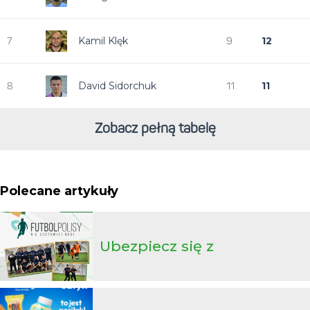
Kamil Klęk
12
7
9
David Sidorchuk
11
8
11
Zobacz pełną tabelę
Polecane artykuły
Ubezpiecz się z