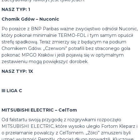
NASZ TYP: 1
Chomik Gdów – Nuconic
Po porażce z BNP Paribas ważne zwycięstwo odniósł Nuconic,
który pokonał minimalnie TERMO-FOL i tym samym opuścił
strefę spadkową. Teraz zmierzy się z będącym na podium
Chomikiem Gdów. „Czerwoni” potrafili bez straconego gola
pokonać MPGO Kraków i jeśli pojawią się w optymalnym
zestawieniu mogą powiększyć dorobek.
NASZ TYP: 1X
III LIGA C
MITSUBISHI ELECTRIC – CelTom
Od falstartu swoją przygodę z rozgrywkami rozpoczęło
MITSUBISHI ELECTRIC, które wysoko uległo Fortom Kleparz i
o przełamanie powalczy z CelTomem. „Żółci” zmuszeni byli
uznać wyższość Remitly, chociaż długo prowadzili. Kluczowe