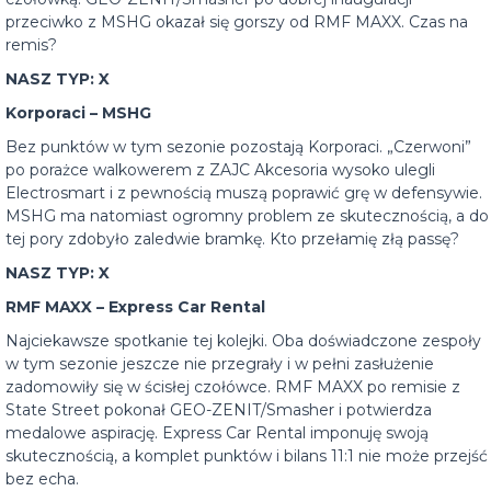
przeciwko z MSHG okazał się gorszy od RMF MAXX. Czas na
remis?
NASZ TYP: X
Korporaci – MSHG
Bez punktów w tym sezonie pozostają Korporaci. „Czerwoni”
po porażce walkowerem z ZAJC Akcesoria wysoko ulegli
Electrosmart i z pewnością muszą poprawić grę w defensywie.
MSHG ma natomiast ogromny problem ze skutecznością, a do
tej pory zdobyło zaledwie bramkę. Kto przełamię złą passę?
NASZ TYP: X
RMF MAXX – Express Car Rental
Najciekawsze spotkanie tej kolejki. Oba doświadczone zespoły
w tym sezonie jeszcze nie przegrały i w pełni zasłużenie
zadomowiły się w ścisłej czołówce. RMF MAXX po remisie z
State Street pokonał GEO-ZENIT/Smasher i potwierdza
medalowe aspirację. Express Car Rental imponuję swoją
skutecznością, a komplet punktów i bilans 11:1 nie może przejść
bez echa.