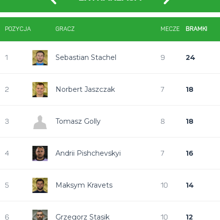
POZYCJA
GRACZ
MECZE
BRAMKI
Sebastian Stachel
24
1
9
Norbert Jaszczak
18
2
7
Tomasz Golly
18
3
8
Andrii Pishchevskyi
16
4
7
Maksym Kravets
14
5
10
Grzegorz Stasik
12
6
10