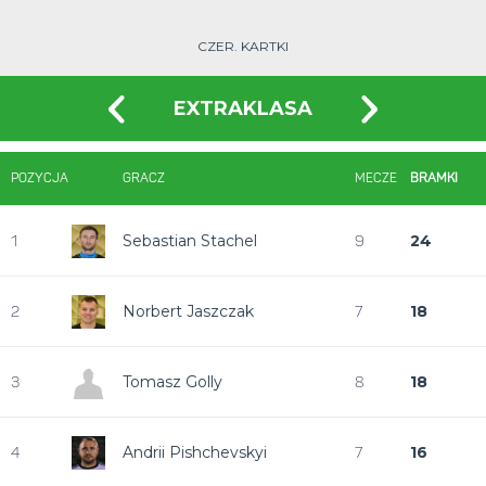
CZER. KARTKI
EXTRAKLASA
POZYCJA
GRACZ
MECZE
BRAMKI
Sebastian Stachel
24
1
9
Norbert Jaszczak
18
2
7
Tomasz Golly
18
3
8
Andrii Pishchevskyi
16
4
7