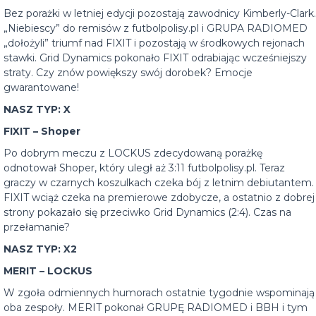
Bez porażki w letniej edycji pozostają zawodnicy Kimberly-Clark.
„Niebiescy” do remisów z futbolpolisy.pl i GRUPA RADIOMED
„dołożyli” triumf nad FIXIT i pozostają w środkowych rejonach
stawki. Grid Dynamics pokonało FIXIT odrabiając wcześniejszy
straty. Czy znów powiększy swój dorobek? Emocje
gwarantowane!
NASZ TYP: X
FIXIT – Shoper
Po dobrym meczu z LOCKUS zdecydowaną porażkę
odnotował Shoper, który uległ aż 3:11 futbolpolisy.pl. Teraz
graczy w czarnych koszulkach czeka bój z letnim debiutantem.
FIXIT wciąż czeka na premierowe zdobycze, a ostatnio z dobrej
strony pokazało się przeciwko Grid Dynamics (2:4). Czas na
przełamanie?
NASZ TYP: X2
MERIT – LOCKUS
W zgoła odmiennych humorach ostatnie tygodnie wspominają
oba zespoły. MERIT pokonał GRUPĘ RADIOMED i BBH i tym