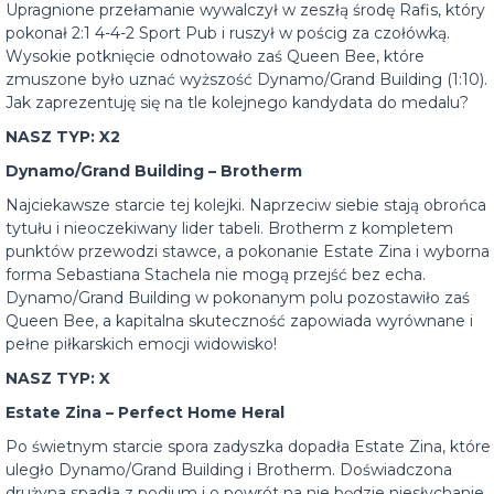
Upragnione przełamanie wywalczył w zeszłą środę Rafis, który
pokonał 2:1 4-4-2 Sport Pub i ruszył w pościg za czołówką.
Wysokie potknięcie odnotowało zaś Queen Bee, które
zmuszone było uznać wyższość Dynamo/Grand Building (1:10).
Jak zaprezentuję się na tle kolejnego kandydata do medalu?
NASZ TYP: X2
Dynamo/Grand Building – Brotherm
Najciekawsze starcie tej kolejki. Naprzeciw siebie stają obrońca
tytułu i nieoczekiwany lider tabeli. Brotherm z kompletem
punktów przewodzi stawce, a pokonanie Estate Zina i wyborna
forma Sebastiana Stachela nie mogą przejść bez echa.
Dynamo/Grand Building w pokonanym polu pozostawiło zaś
Queen Bee, a kapitalna skuteczność zapowiada wyrównane i
pełne piłkarskich emocji widowisko!
NASZ TYP: X
Estate Zina – Perfect Home Heral
Po świetnym starcie spora zadyszka dopadła Estate Zina, które
uległo Dynamo/Grand Building i Brotherm. Doświadczona
drużyna spadła z podium i o powrót na nie będzie niesłychanie