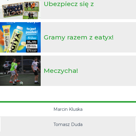
Ubezpiecz się z
futbolpolisy.pl!
Gramy razem z eatyx!
Meczycha!
Marcin Kluska
Tomasz Duda