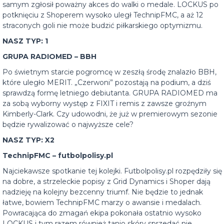
samym zgłosił poważny akces do walki o medale. LOCKUS po
potknięciu z Shoperem wysoko uległ TechnipFMC, a aż 12
straconych goli nie może budzić piłkarskiego optymizmu.
NASZ TYP: 1
GRUPA RADIOMED – BBH
Po świetnym starcie pogromcę w zeszłą środę znalazło BBH,
które uległo MERIT. „Czerwoni” pozostają na podium, a dziś
sprawdzą formę letniego debiutanta. GRUPA RADIOMED ma
za sobą wyborny występ z FIXIT i remis z zawsze groźnym
Kimberly-Clark. Czy udowodni, że już w premierowym sezonie
będzie rywalizować o najwyższe cele?
NASZ TYP: X2
TechnipFMC – futbolpolisy.pl
Najciekawsze spotkanie tej kolejki. Futbolpolisy.pl rozpędziły się
na dobre, a strzeleckie popisy z Grid Dynamics i Shoper dają
nadzieję na kolejny bezcenny triumf. Nie będzie to jednak
łatwe, bowiem TechnipFMC marzy o awansie i medalach.
Powracająca do zmagań ekipa pokonała ostatnio wysoko
LOCKUS i tym razem również tanio skóry sprzedać nie