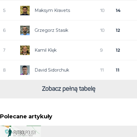
Maksym Kravets
14
5
10
Grzegorz Stasik
12
6
10
Kamil Klęk
12
7
9
David Sidorchuk
11
8
11
Zobacz pełną tabelę
Polecane artykuły