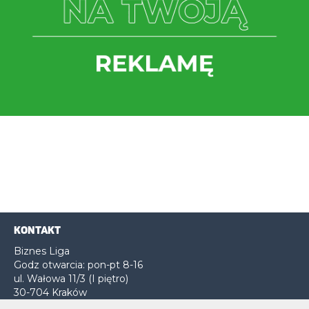
KONTAKT
Biznes Liga
Godz otwarcia: pon-pt 8-16
ul. Wałowa 11/3 (I piętro)
30-704 Kraków