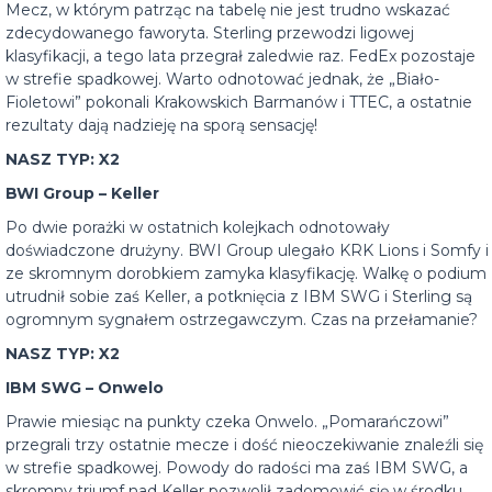
Mecz, w którym patrząc na tabelę nie jest trudno wskazać
zdecydowanego faworyta. Sterling przewodzi ligowej
klasyfikacji, a tego lata przegrał zaledwie raz. FedEx pozostaje
w strefie spadkowej. Warto odnotować jednak, że „Biało-
Fioletowi” pokonali Krakowskich Barmanów i TTEC, a ostatnie
rezultaty dają nadzieję na sporą sensację!
NASZ TYP: X2
BWI Group – Keller
Po dwie porażki w ostatnich kolejkach odnotowały
doświadczone drużyny. BWI Group ulegało KRK Lions i Somfy i
ze skromnym dorobkiem zamyka klasyfikację. Walkę o podium
utrudnił sobie zaś Keller, a potknięcia z IBM SWG i Sterling są
ogromnym sygnałem ostrzegawczym. Czas na przełamanie?
NASZ TYP: X2
IBM SWG – Onwelo
Prawie miesiąc na punkty czeka Onwelo. „Pomarańczowi”
przegrali trzy ostatnie mecze i dość nieoczekiwanie znaleźli się
w strefie spadkowej. Powody do radości ma zaś IBM SWG, a
skromny triumf nad Keller pozwolił zadomowić się w środku