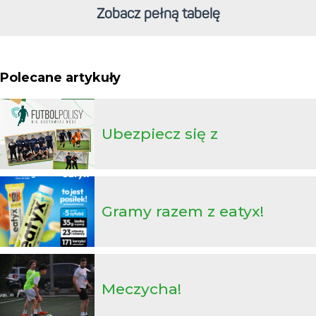
Zobacz pełną tabelę
Polecane artykuły
Ubezpiecz się z
futbolpolisy.pl!
Gramy razem z eatyx!
Meczycha!