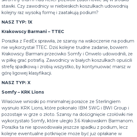
stawki. Czy zawodnicy w niebieskich koszulkach udowodnią
kolejny raz wysoką formę i zaatakują podium?
NASZ TYP: 1X
Krakowscy Barmani – TTEC
Porażka z FedEx sprawiła, że szansy na wskoczenie na podium
nie wykorzystał TTEC. Dziś kolejne trudne zadanie, bowiem
Krakowscy Barmani przeciwko Somfy i Onwelo udowodnili, że
w piłkę grać potrafią. Zawodnicy w białych koszulkach opuścili
strefę spadkową i zrobią wszystko, by kontynuować marsz w
górę ligowej klasyfikacji.
NASZ TYP: X
Somfy – KRK Lions
Właściwe wnioski po minimalnej porażce ze Sterlingiem
wysnuło KRK Lions, które pokonało IBM SWG i BWI Group i
pozostaje w grze o złoto. Szansy na doścignięcie czołówki nie
wykorzystało Somfy, które uległo 3:6 Krakowskim Barmanom.
Porażka ta nie spowodowała jeszcze spadku z podium, lecz
kolejne ewentualne potknięcie może być już opłakane w