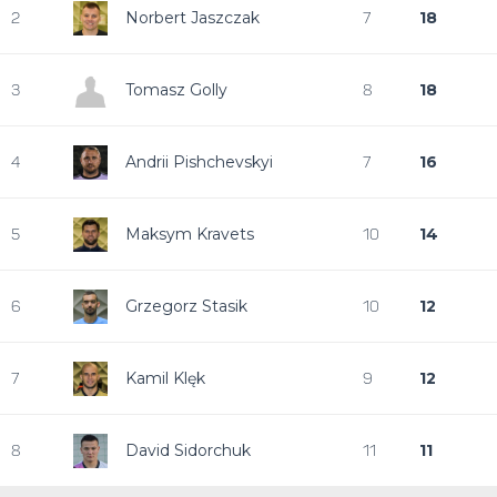
Norbert Jaszczak
18
2
7
Tomasz Golly
18
3
8
Andrii Pishchevskyi
16
4
7
Maksym Kravets
14
5
10
Grzegorz Stasik
12
6
10
Kamil Klęk
12
7
9
David Sidorchuk
11
8
11