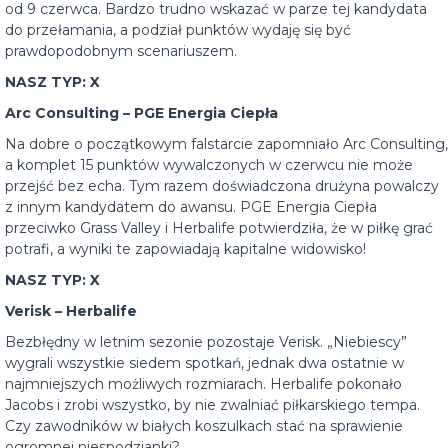
od 9 czerwca. Bardzo trudno wskazać w parze tej kandydata
do przełamania, a podział punktów wydaję się być
prawdopodobnym scenariuszem.
NASZ TYP: X
Arc Consulting – PGE Energia Ciepła
Na dobre o początkowym falstarcie zapomniało Arc Consulting,
a komplet 15 punktów wywalczonych w czerwcu nie może
przejść bez echa. Tym razem doświadczona drużyna powalczy
z innym kandydatem do awansu. PGE Energia Ciepła
przeciwko Grass Valley i Herbalife potwierdziła, że w piłkę grać
potrafi, a wyniki te zapowiadają kapitalne widowisko!
NASZ TYP: X
Verisk – Herbalife
Bezbłędny w letnim sezonie pozostaje Verisk. „Niebiescy”
wygrali wszystkie siedem spotkań, jednak dwa ostatnie w
najmniejszych możliwych rozmiarach. Herbalife pokonało
Jacobs i zrobi wszystko, by nie zwalniać piłkarskiego tempa.
Czy zawodników w białych koszulkach stać na sprawienie
ogromnej niespodzianki?